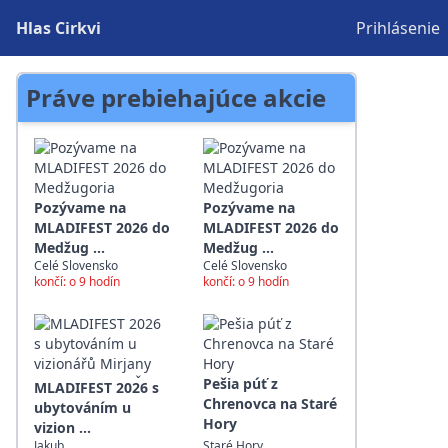
Hlas Cirkvi
Prihlásenie
Práve prebiehajúce akcie
Pozývame na
Pozývame na
MLADIFEST 2026 do
MLADIFEST 2026 do
Medžug ...
Medžug ...
Celé Slovensko
Celé Slovensko
končí: o 9 hodín
končí: o 9 hodín
Pešia púť z
MLADIFEST 2026 s
Chrenovca na Staré
ubytováním u
Hory
vizion ...
Jakub
Staré Hory