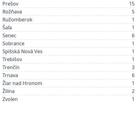
Prešov
15
Rožňava
5
Ružomberok
1
Šaľa
1
Senec
6
Sobrance
1
Spišská Nová Ves
1
Trebišov
1
Trenčín
3
Trnava
6
Žiar nad Hronom
1
Žilina
2
Zvolen
1