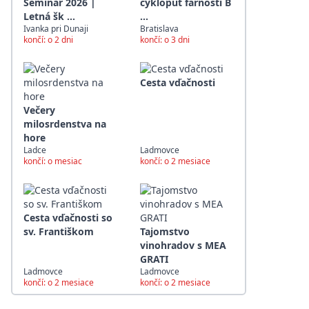
Seminar 2026 |
cyklopúť farnosti B
Letná šk ...
...
Ivanka pri Dunaji
Bratislava
končí: o 2 dni
končí: o 3 dni
Cesta vďačnosti
Večery
milosrdenstva na
hore
Ladce
Ladmovce
končí: o mesiac
končí: o 2 mesiace
Cesta vďačnosti so
sv. Františkom
Tajomstvo
vinohradov s MEA
GRATI
Ladmovce
Ladmovce
končí: o 2 mesiace
končí: o 2 mesiace