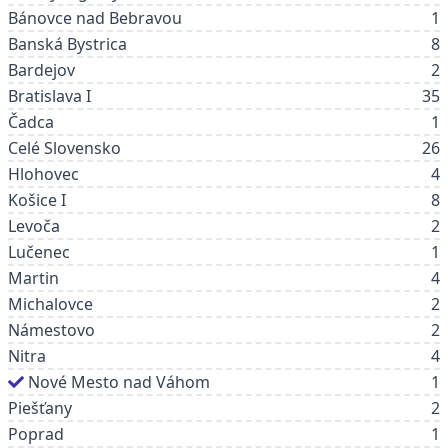
Bánovce nad Bebravou
1
Banská Bystrica
8
Bardejov
2
Bratislava I
35
Čadca
1
Celé Slovensko
26
Hlohovec
4
Košice I
8
Levoča
2
Lučenec
1
Martin
4
Michalovce
2
Námestovo
2
Nitra
4
Nové Mesto nad Váhom
1
Piešťany
2
Poprad
1