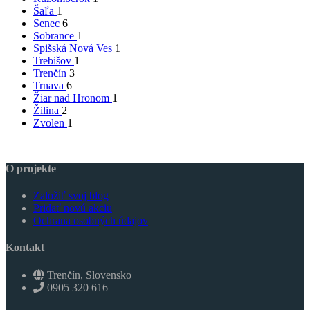
Šaľa
1
Senec
6
Sobrance
1
Spišská Nová Ves
1
Trebišov
1
Trenčín
3
Trnava
6
Žiar nad Hronom
1
Žilina
2
Zvolen
1
O projekte
Založiť svoj blog
Pridať novú akciu
Ochrana osobných údajov
Kontakt
Trenčín, Slovensko
0905 320 616