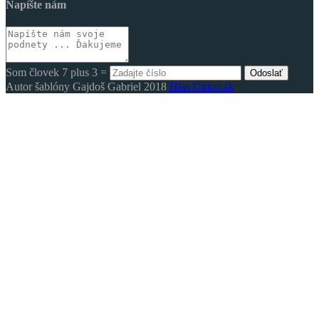
Napíšte nám
Som človek 7 plus 3 =
Odoslať
Autor šablóny Gajdoš Gabriel 2018
Hlas Cirkvi.sk