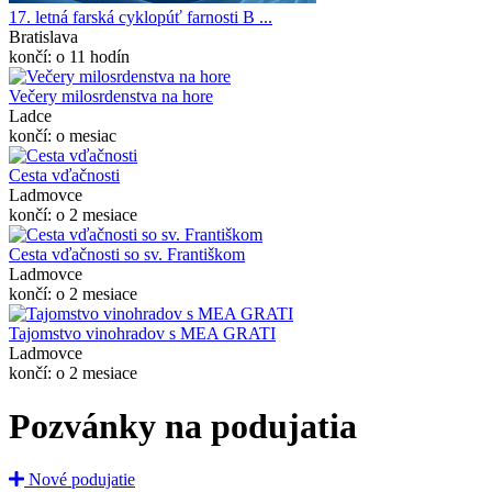
17. letná farská cyklopúť farnosti B ...
Bratislava
končí: o 11 hodín
Večery milosrdenstva na hore
Ladce
končí: o mesiac
Cesta vďačnosti
Ladmovce
končí: o 2 mesiace
Cesta vďačnosti so sv. Františkom
Ladmovce
končí: o 2 mesiace
Tajomstvo vinohradov s MEA GRATI
Ladmovce
končí: o 2 mesiace
Pozvánky na podujatia
Nové podujatie