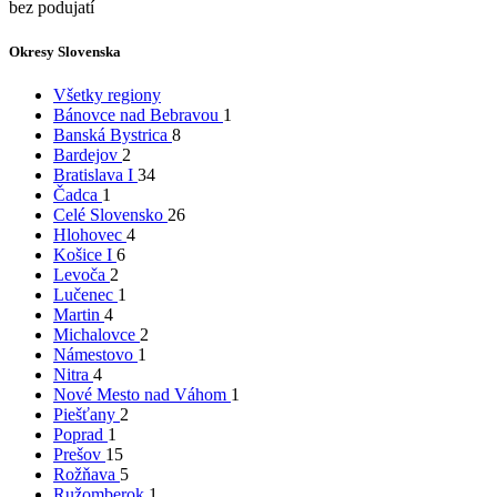
bez podujatí
Okresy Slovenska
Všetky regiony
Bánovce nad Bebravou
1
Banská Bystrica
8
Bardejov
2
Bratislava I
34
Čadca
1
Celé Slovensko
26
Hlohovec
4
Košice I
6
Levoča
2
Lučenec
1
Martin
4
Michalovce
2
Námestovo
1
Nitra
4
Nové Mesto nad Váhom
1
Piešťany
2
Poprad
1
Prešov
15
Rožňava
5
Ružomberok
1