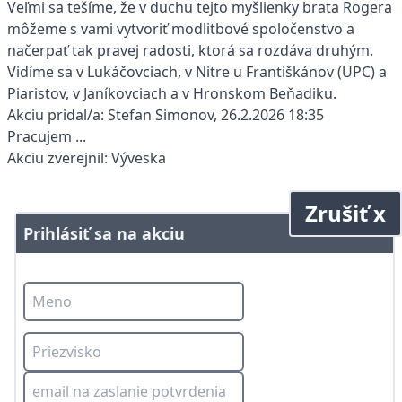
Veľmi sa tešíme, že v duchu tejto myšlienky brata Rogera
môžeme s vami vytvoriť modlitbové spoločenstvo a
načerpať tak pravej radosti, ktorá sa rozdáva druhým.
Vidíme sa v Lukáčovciach, v Nitre u Františkánov (UPC) a
Piaristov, v Janíkovciach a v Hronskom Beňadiku.
Akciu pridal/a: Stefan Simonov, 26.2.2026 18:35
Pracujem ...
Akciu zverejnil: Výveska
Zrušiť x
Prihlásiť sa na akciu