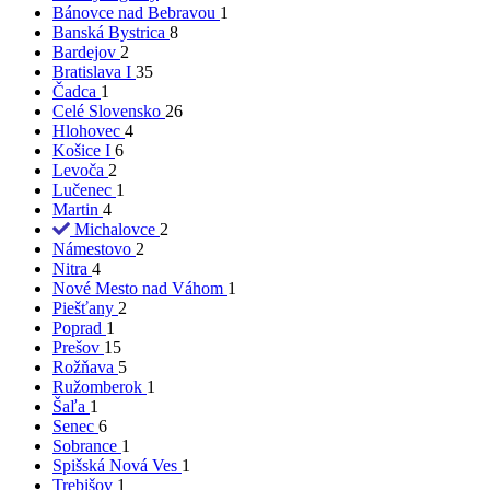
Bánovce nad Bebravou
1
Banská Bystrica
8
Bardejov
2
Bratislava I
35
Čadca
1
Celé Slovensko
26
Hlohovec
4
Košice I
6
Levoča
2
Lučenec
1
Martin
4
Michalovce
2
Námestovo
2
Nitra
4
Nové Mesto nad Váhom
1
Piešťany
2
Poprad
1
Prešov
15
Rožňava
5
Ružomberok
1
Šaľa
1
Senec
6
Sobrance
1
Spišská Nová Ves
1
Trebišov
1