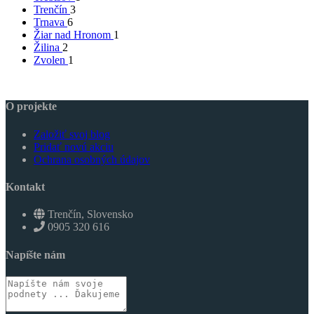
Trenčín
3
Trnava
6
Žiar nad Hronom
1
Žilina
2
Zvolen
1
O projekte
Založiť svoj blog
Pridať novú akciu
Ochrana osobných údajov
Kontakt
Trenčín, Slovensko
0905 320 616
Napíšte nám