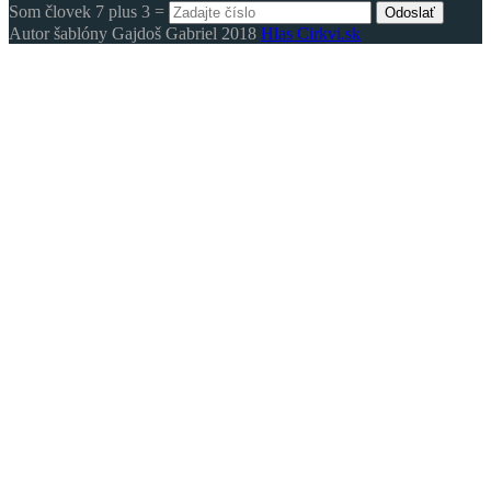
Som človek 7 plus 3 =
Odoslať
Autor šablóny Gajdoš Gabriel 2018
Hlas Cirkvi.sk