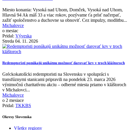
Miesto konania: Vysoká nad Uhom, Domček, Vysoká nad Uhom,
Hlavná 94 Ak máš 33 a viac rokov, pozývame ťa prísť načerpať,
zažiť spoločenstvo a duchovne sa obnoviť. Cez impulzy, modlitbu...
Michalovce
o mesiac
Pridal:
Výveska
Streda 04. 11. 2026
Redemptoristi ponúkajú unikátnu možnosť darovať krv v troch kláštoroch
Gréckokatolícki redemptoristi na Slovensku v spolupráci s
transfúznymi stanicami pripravili na pondelok 23. marca 2026
výnimočnú charitatívnu akciu – odberné miesta priamo v kláštoroch
v Michalovci...
Michalovce
o 2 mesiace
Pridal:
TKKBS
Okresy Slovenska
Všetky regiony