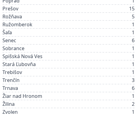
Poprad
1
Prešov
15
Rožňava
5
Ružomberok
1
Šaľa
1
Senec
6
Sobrance
1
Spišská Nová Ves
1
Stará Ľubovňa
1
Trebišov
1
Trenčín
3
Trnava
6
Žiar nad Hronom
1
Žilina
2
Zvolen
1