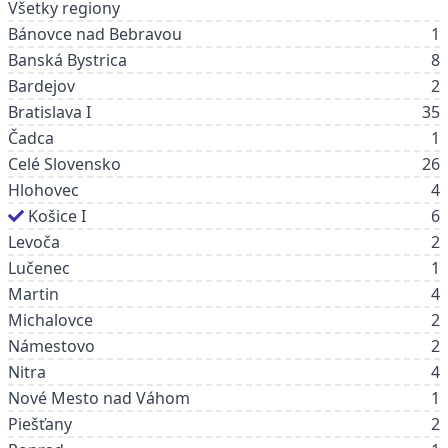
Všetky regiony
Bánovce nad Bebravou
1
Banská Bystrica
8
Bardejov
2
Bratislava I
35
Čadca
1
Celé Slovensko
26
Hlohovec
4
Košice I
6
Levoča
2
Lučenec
1
Martin
4
Michalovce
2
Námestovo
2
Nitra
4
Nové Mesto nad Váhom
1
Piešťany
2