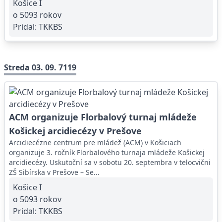
Košice I
o 5093 rokov
Pridal:
TKKBS
Streda 03. 09. 7119
ACM organizuje Florbalový turnaj mládeže
Košickej arcidiecézy v Prešove
Arcidiecézne centrum pre mládež (ACM) v Košiciach
organizuje 3. ročník Florbalového turnaja mládeže Košickej
arcidiecézy. Uskutoční sa v sobotu 20. septembra v telocvični
ZŠ Sibírska v Prešove – Se...
Košice I
o 5093 rokov
Pridal:
TKKBS