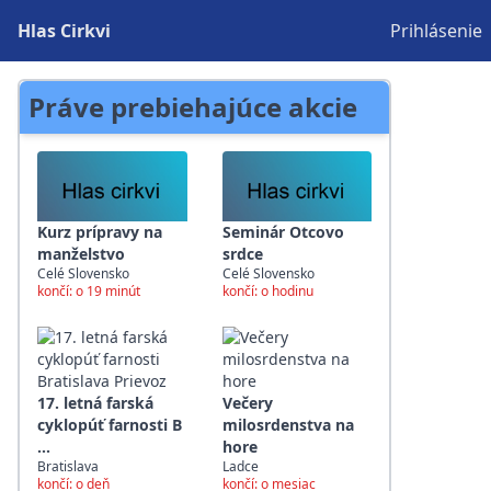
Hlas Cirkvi
Prihlásenie
Práve prebiehajúce akcie
Kurz prípravy na
Seminár Otcovo
manželstvo
srdce
Celé Slovensko
Celé Slovensko
končí: o 19 minút
končí: o hodinu
17. letná farská
Večery
cyklopúť farnosti B
milosrdenstva na
...
hore
Bratislava
Ladce
končí: o deň
končí: o mesiac