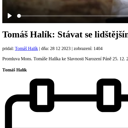
Play
Tomáš Halík: Stávat se lidštějš
pridal:
Tomáš Halík
|
dňa: 28 12 2023
| zobrazení: 1404
Promluva Mons. Tomáše Halíka ke Slavnosti Narození Páně 25. 12. 20
Tomáš Halík