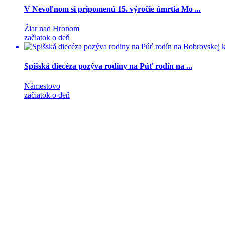
V Nevoľnom si pripomenú 15. výročie úmrtia Mo ...
Žiar nad Hronom
začiatok o deň
Spišská diecéza pozýva rodiny na Púť rodín na ...
Námestovo
začiatok o deň