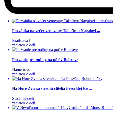
Pozvánka na večer venovaný Takašimu Nagaiovi ...
Bratislava I
začiatok o deň
Pozvanie pre rodiny na púť v Bobrove
Námestovo
začiatok o deň
Na Hore Zvir sa stretnú ctitelia Presvätej Bo ...
Stará Ľubovňa
začiatok o deň