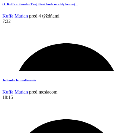
8
O. Kuffa - Kázeň - Tvoj život bude navždy hrozný...
Kuffa Marian
pred 4 týždňami
7:32
10
Jednoducho maľovanie
Kuffa Marian
pred mesiacom
18:15