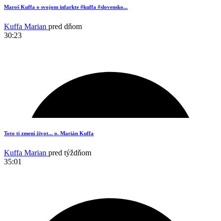
Maroš Kuffa o svojom infarkte #kuffa #slovensko...
Kuffa Marian
pred dňom
30:23
16
Toto ti zmení život... o. Marián Kuffa
Kuffa Marian
pred týždňom
35:01