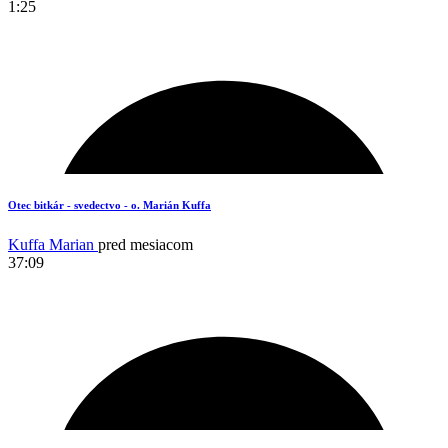
1:25
17
Otec bitkár - svedectvo - o. Marián Kuffa
Kuffa Marian
pred mesiacom
37:09