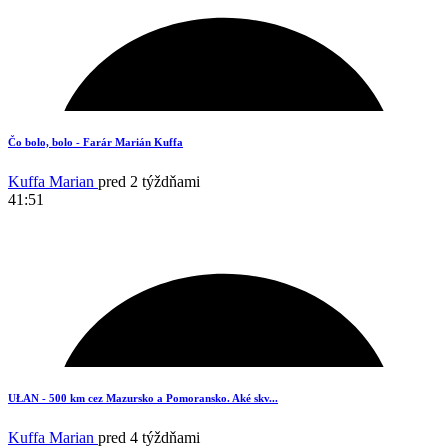
19
Čo bolo, bolo - Farár Marián Kuffa
Kuffa Marian
pred 2 týždňami
41:51
16
UŁAN - 500 km cez Mazursko a Pomoransko. Aké skv...
Kuffa Marian
pred 4 týždňami