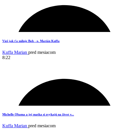
19
Vieš jak ťa miluje Boh - o. Marián Kuffa
Kuffa Marian
pred mesiacom
8:22
17
Michelle Obama a jej matka si zvykajú na život v...
Kuffa Marian
pred mesiacom