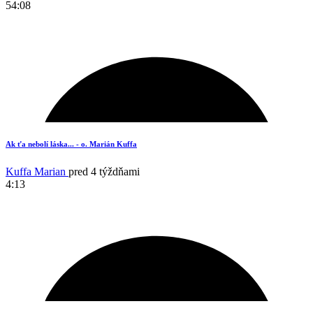
54:08
8
Ak ťa nebolí láska... - o. Marián Kuffa
Kuffa Marian
pred 4 týždňami
4:13