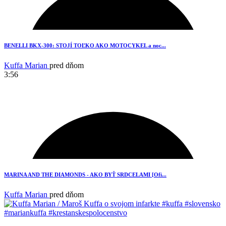
BENELLI BKX-300: STOJÍ TOĽKO AKO MOTOCYKEL a noc...
Kuffa Marian
pred dňom
3:56
19
MARINA AND THE DIAMONDS - AKO BYŤ SRDCELAMI [Ofi...
Kuffa Marian
pred dňom