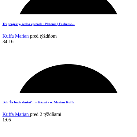
6
Tri projekty, jedna epizóda: Pletenie | Farbenie...
Kuffa Marian
pred týždňom
34:16
19
Boh Ťa bude skúšať... - Kázeň - o. Marián Kuffa
Kuffa Marian
pred 2 týždňami
1:05