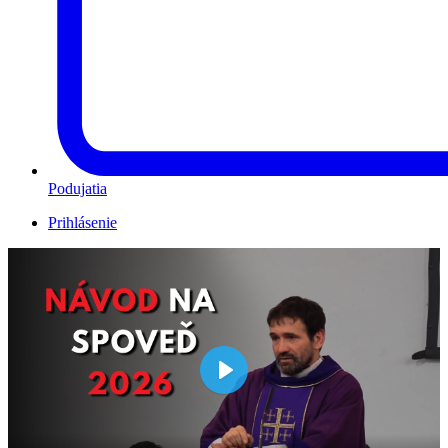
Podujatia
Prihlásenie
Play