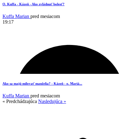
16
O. Kuffa - Kázeň - Ako zvládnuť bolesť?
Kuffa Marian
pred mesiacom
19:17
5
Ako sa majú milovať manželia? - Kázeň - o. Mariá...
Kuffa Marian
pred mesiacom
« Predchádzajúca
Nasledujúca »