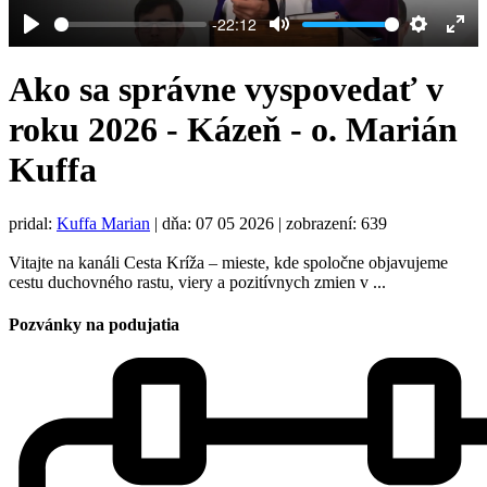
-22:12
Play
Mute
Settings
Ent
full
Ako sa správne vyspovedať v
roku 2026 - Kázeň - o. Marián
Kuffa
pridal:
Kuffa Marian
|
dňa: 07 05 2026
| zobrazení: 639
Vitajte na kanáli Cesta Kríža – mieste, kde spoločne objavujeme
cestu duchovného rastu, viery a pozitívnych zmien v ...
Pozvánky na podujatia