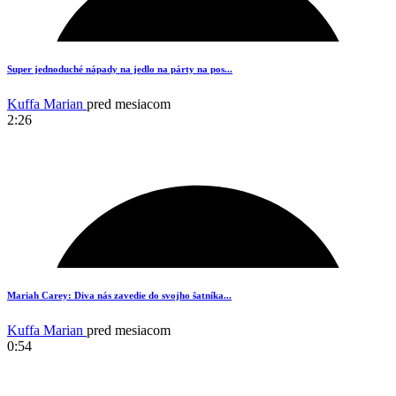
19
Super jednoduché nápady na jedlo na párty na pos...
Kuffa Marian
pred mesiacom
2:26
18
Mariah Carey: Diva nás zavedie do svojho šatníka...
Kuffa Marian
pred mesiacom
0:54