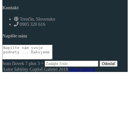
Kontakt
Trenčín, Slovensko
0905 320 616
Napíšte nám
Som človek 7 plus 3 =
Odoslať
Autor šablóny Gajdoš Gabriel 2018
Hlas Cirkvi.sk