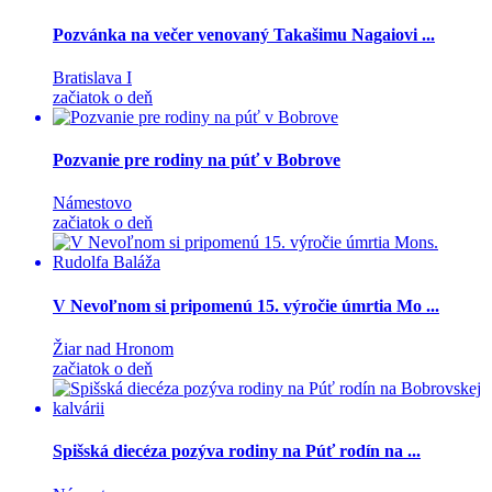
Pozvánka na večer venovaný Takašimu Nagaiovi ...
Bratislava I
začiatok o deň
Pozvanie pre rodiny na púť v Bobrove
Námestovo
začiatok o deň
V Nevoľnom si pripomenú 15. výročie úmrtia Mo ...
Žiar nad Hronom
začiatok o deň
Spišská diecéza pozýva rodiny na Púť rodín na ...