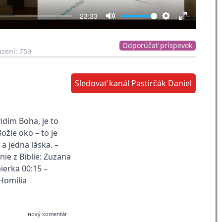
-23:33
Mute
Settings
Enter
fullscreen
Odporúčať príspevok
zení: 759
Sledovať kanál Pastirčák Daniel
idím Boha, je to
ožie oko – to je
a jedna láska. –
nie z Biblie: Zuzana
ierka 00:15 –
 Homília
nový komentár