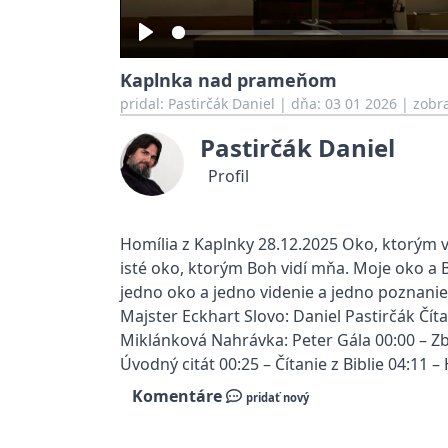
Play
Kaplnka nad prameňom
pridal:
Pastirčák Daniel
|
dňa: 03 01 2026
| zobra
Pastirčák Daniel
Profil
Homília z Kaplnky 28.12.2025 Oko, ktorým v
isté oko, ktorým Boh vidí mňa. Moje oko a B
jedno oko a jedno videnie a jedno poznanie 
Majster Eckhart Slovo: Daniel Pastirčák Číta
Miklánková Nahrávka: Peter Gála 00:00 – Zb
Úvodný citát 00:25 – Čítanie z Biblie 04:11 –
Komentáre
pridať nový