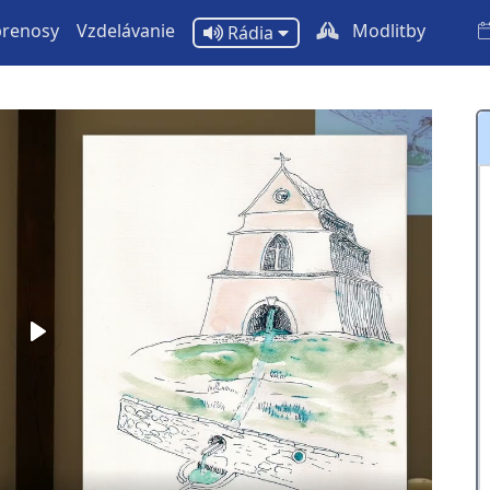
prenosy
Vzdelávanie
Modlitby
Rádia
Play