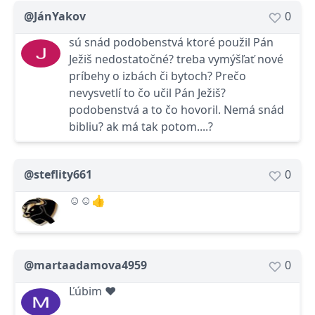
@JánYakov
0
sú snád podobenstvá ktoré použil Pán
Ježiš nedostatočné? treba vymýšľať nové
príbehy o izbách či bytoch? Prečo
nevysvetlí to čo učil Pán Ježiš?
podobenstvá a to čo hovoril. Nemá snád
bibliu? ak má tak potom....?
@steflity661
0
☺☺👍
@martaadamova4959
0
Ľúbim ❤