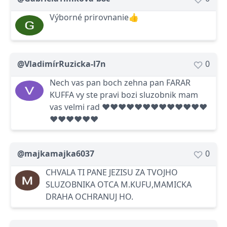
Výborné prirovnanie👍
@VladimírRuzicka-l7n
0
Nech vas pan boch zehna pan FARAR
KUFFA vy ste pravi bozi sluzobnik mam
vas velmi rad ❤️❤️❤️❤️❤️❤️❤️❤️❤️❤️❤️❤️❤️
❤️❤️❤️❤️❤️❤️
@majkamajka6037
0
CHVALA TI PANE JEZISU ZA TVOJHO
SLUZOBNIKA OTCA M.KUFU,MAMICKA
DRAHA OCHRANUJ HO.