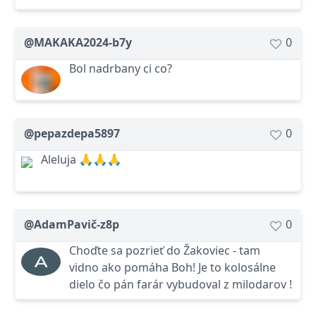
@MAKAKA2024-b7y
0
Bol nadrbany ci co?
@pepazdepa5897
0
Aleluja 🙏🙏🙏
@AdamPavič-z8p
0
Choďte sa pozrieť do Žakoviec - tam
vidno ako pomáha Boh! Je to kolosálne
dielo čo pán farár vybudoval z milodarov !