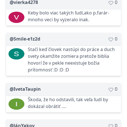
@vierka4278
0
Keby bolo viac takých ľudí,ako p.farár-
mnoho veci by vyzeralo inak.
@Smile-e1z2d
0
Stačí keď človek nastúpi do práce a duch
svety okamžite zomiera pretože biblia
hovorí že v pekle neexistuje božia
prítomnosť :D :D :D
@IvetaTaupin
0
Škoda, že ho odstavili, tak veľa ľudí by
dokázal obrátiť ....
@JánYakov
0