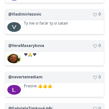
@Vladimirlezovic
0
Ty nie si farár ty si satan
@VeraMasarykova
0
♥️🙏♥️
@nevertemediam
0
Presne 👍👍👍
@GabrielaTimková-b8c
0