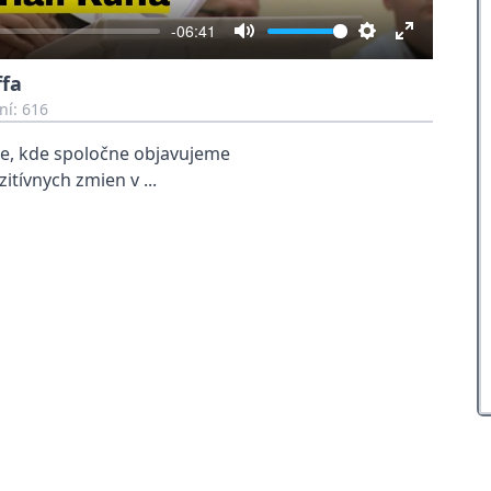
-06:41
Mute
Settings
Enter
ffa
fullscreen
ní: 616
ste, kde spoločne objavujeme
itívnych zmien v ...