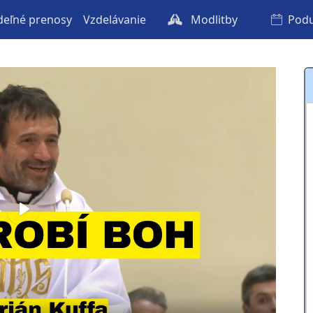
eľné prenosy
Vzdelávanie
Modlitby
Podu
Play