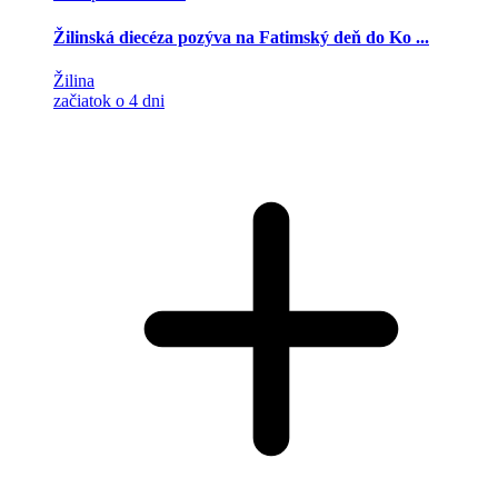
Žilinská diecéza pozýva na Fatimský deň do Ko ...
Žilina
začiatok o 4 dni