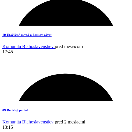
10 Útočištné mestá a Jozuov závet
Komunita Blahoslavenstiev
pred mesiacom
17:45
1
09 Dedičný podiel
Komunita Blahoslavenstiev
pred 2 mesiacmi
13:15