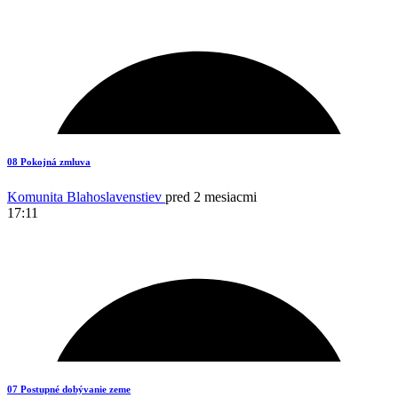
4
08 Pokojná zmluva
Komunita Blahoslavenstiev
pred 2 mesiacmi
17:11
4
07 Postupné dobývanie zeme