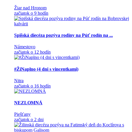
Žiar nad Hronom
začiatok o 9 hodín
Spišská diecéza pozýva rodiny na Púť rodín na ...
Námestovo
začiatok o 12 hodín
#ŽiNaplno (4 dni s vincentkami)
Nitra
začiatok o 16 hodín
NEZLOMNÁ
Piešťany
začiatok o 2 dni