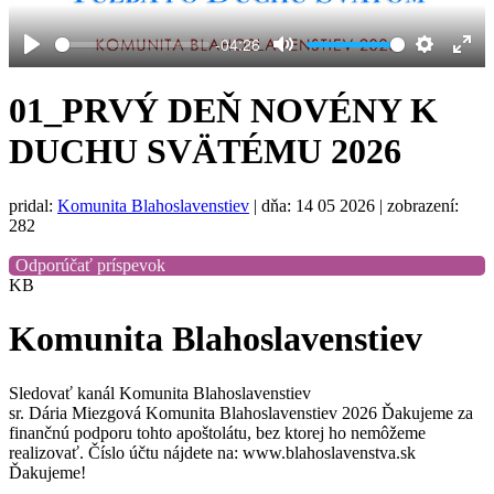
-04:26
Play
Mute
Settings
Ent
full
01_PRVÝ DEŇ NOVÉNY K
DUCHU SVÄTÉMU 2026
pridal:
Komunita Blahoslavenstiev
|
dňa: 14 05 2026
| zobrazení:
282
Odporúčať príspevok
KB
Komunita Blahoslavenstiev
Sledovať kanál Komunita Blahoslavenstiev
sr. Dária Miezgová Komunita Blahoslavenstiev 2026 Ďakujeme za
finančnú podporu tohto apoštolátu, bez ktorej ho nemôžeme
realizovať. Číslo účtu nájdete na: www.blahoslavenstva.sk
Ďakujeme!