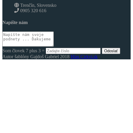
Trenčín, Slovensko
0905 320 616
Napíšte nám
Som človek 7 plus 3 =
Odoslať
Autor šablóny Gajdoš Gabriel 2018
Hlas Cirkvi.sk