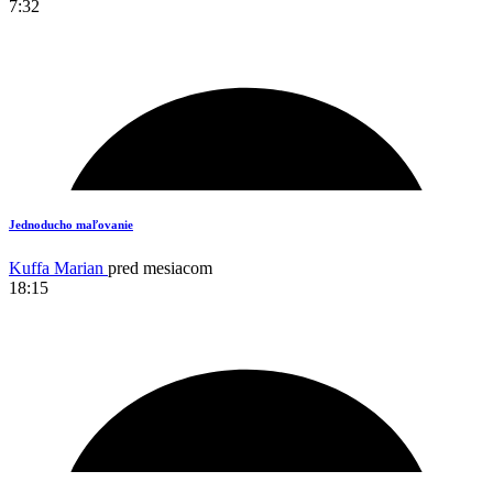
7:32
10
Jednoducho maľovanie
Kuffa Marian
pred mesiacom
18:15