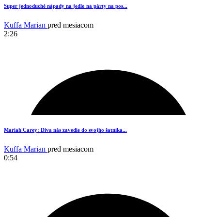
19
Super jednoduché nápady na jedlo na párty na pos...
Kuffa Marian
pred mesiacom
2:26
18
Mariah Carey: Diva nás zavedie do svojho šatníka...
Kuffa Marian
pred mesiacom
0:54