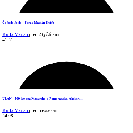
19
Čo bolo, bolo - Farár Marián Kuffa
Kuffa Marian
pred 2 týždňami
41:51
16
UŁAN - 500 km cez Mazursko a Pomoransko. Aké skv...
Kuffa Marian
pred mesiacom
54:08