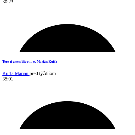
30:23
6
Toto ti zmení život... o. Marián Kuffa
Kuffa Marian
pred týždňom
35:01