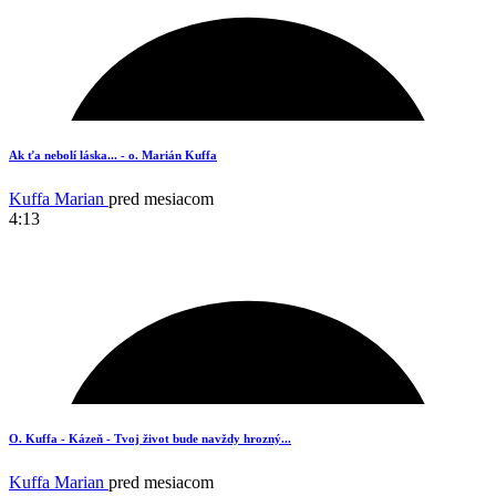
8
Ak ťa nebolí láska... - o. Marián Kuffa
Kuffa Marian
pred mesiacom
4:13
8
O. Kuffa - Kázeň - Tvoj život bude navždy hrozný...
Kuffa Marian
pred mesiacom