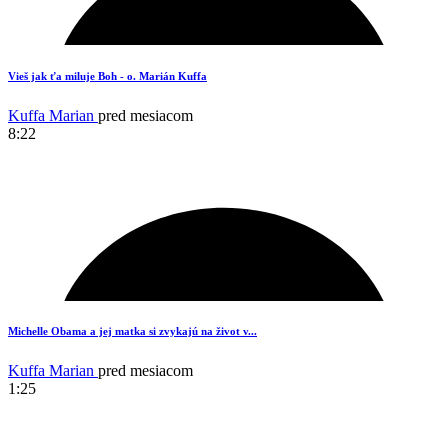
19
Vieš jak ťa miluje Boh - o. Marián Kuffa
Kuffa Marian
pred mesiacom
8:22
17
Michelle Obama a jej matka si zvykajú na život v...
Kuffa Marian
pred mesiacom
1:25