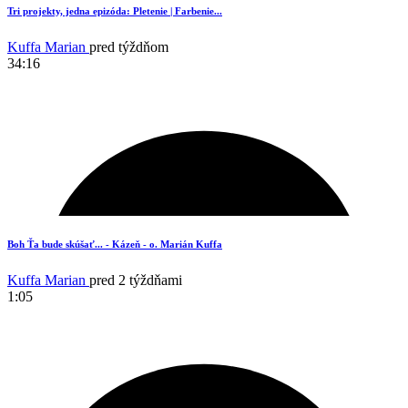
6
Tri projekty, jedna epizóda: Pletenie | Farbenie...
Kuffa Marian
pred týždňom
34:16
19
Boh Ťa bude skúšať... - Kázeň - o. Marián Kuffa
Kuffa Marian
pred 2 týždňami
1:05