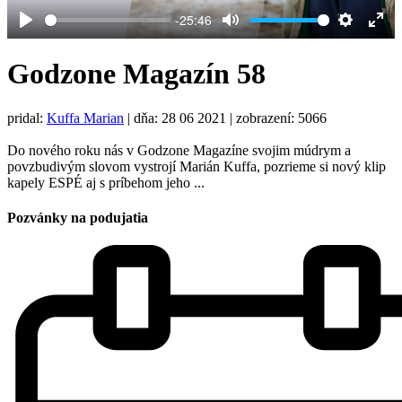
-25:46
Play
Mute
Settings
Ent
full
Godzone Magazín 58
pridal:
Kuffa Marian
|
dňa: 28 06 2021
| zobrazení: 5066
Do nového roku nás v Godzone Magazíne svojim múdrym a
povzbudivým slovom vystrojí Marián Kuffa, pozrieme si nový klip
kapely ESPÉ aj s príbehom jeho ...
Pozvánky na podujatia