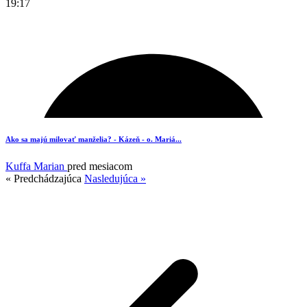
19:17
5
Ako sa majú milovať manželia? - Kázeň - o. Mariá...
Kuffa Marian
pred mesiacom
« Predchádzajúca
Nasledujúca »