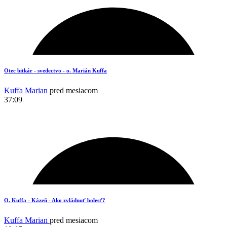
17
Otec bitkár - svedectvo - o. Marián Kuffa
Kuffa Marian
pred mesiacom
37:09
16
O. Kuffa - Kázeň - Ako zvládnuť bolesť?
Kuffa Marian
pred mesiacom