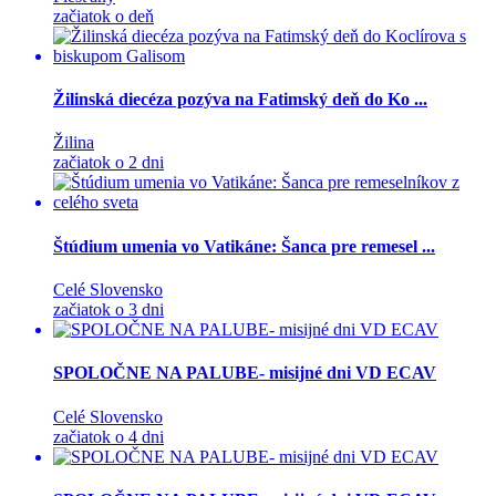
začiatok o deň
Žilinská diecéza pozýva na Fatimský deň do Ko ...
Žilina
začiatok o 2 dni
Štúdium umenia vo Vatikáne: Šanca pre remesel ...
Celé Slovensko
začiatok o 3 dni
SPOLOČNE NA PALUBE- misijné dni VD ECAV
Celé Slovensko
začiatok o 4 dni