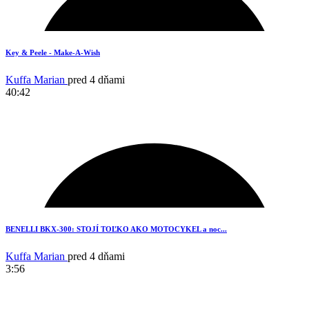
13
Key & Peele - Make-A-Wish
Kuffa Marian
pred 4 dňami
40:42
18
BENELLI BKX-300: STOJÍ TOĽKO AKO MOTOCYKEL a noc...
Kuffa Marian
pred 4 dňami
3:56