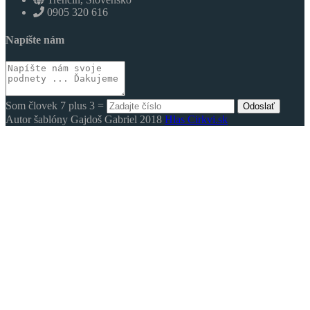
0905 320 616
Napíšte nám
Som človek 7 plus 3 =
Odoslať
Autor šablóny Gajdoš Gabriel 2018
Hlas Cirkvi.sk