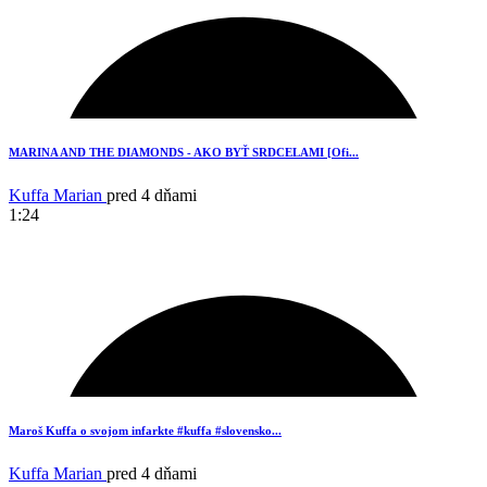
19
MARINA AND THE DIAMONDS - AKO BYŤ SRDCELAMI [Ofi...
Kuffa Marian
pred 4 dňami
1:24
16
Maroš Kuffa o svojom infarkte #kuffa #slovensko...
Kuffa Marian
pred 4 dňami