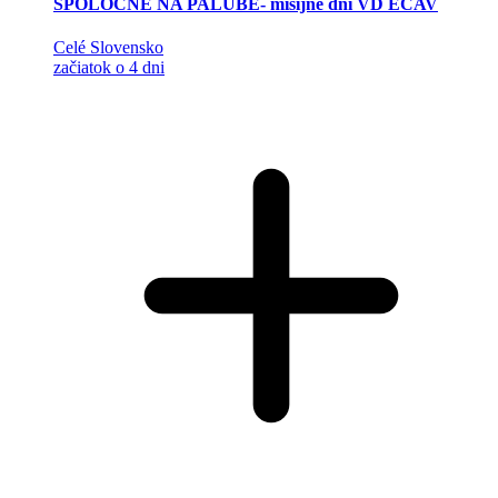
SPOLOČNE NA PALUBE- misijné dni VD ECAV
Celé Slovensko
začiatok o 4 dni