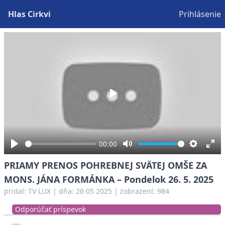
Hlas Cirkvi
Prihlásenie
Play
00:00
Play
Mute
Settings
Ent
PRIAMY PRENOS POHREBNEJ SVÄTEJ OMŠE ZA
full
MONS. JÁNA FORMÁNKA – Pondelok 26. 5. 2025
pridal:
TV LUX
|
dňa: 26 05 2025
| zobrazení: 984
Odporúčať príspevok