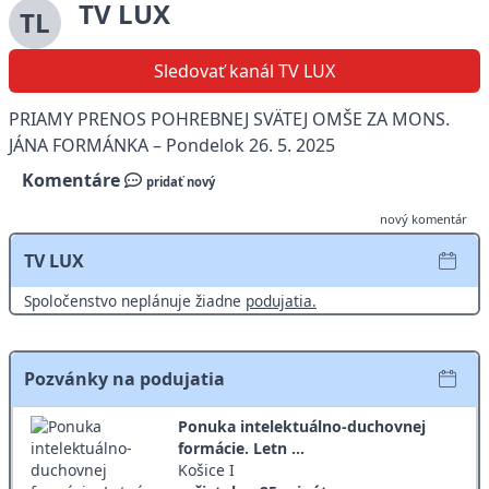
TV LUX
TL
Sledovať kanál TV LUX
PRIAMY PRENOS POHREBNEJ SVÄTEJ OMŠE ZA MONS.
JÁNA FORMÁNKA – Pondelok 26. 5. 2025
Komentáre
pridať nový
nový komentár
TV LUX
Spoločenstvo neplánuje žiadne
podujatia.
Pozvánky na podujatia
Ponuka intelektuálno-duchovnej
formácie. Letn ...
Košice I