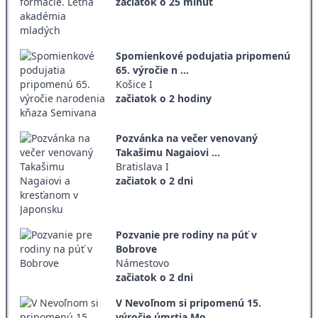
začiatok o 25 minút
Spomienkové podujatia pripomenú
65. výročie n ...
Košice I
začiatok o 2 hodiny
Pozvánka na večer venovaný
Takašimu Nagaiovi ...
Bratislava I
začiatok o 2 dni
Pozvanie pre rodiny na púť v
Bobrove
Námestovo
začiatok o 2 dni
V Nevoľnom si pripomenú 15.
výročie úmrtia Mo ...