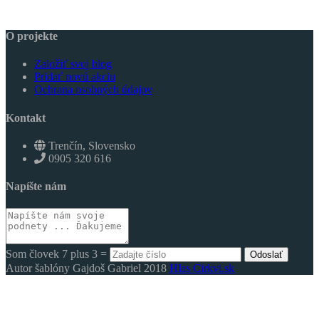
O projekte
Založiť svoj blog
Pridať novú akciu
Ochrana osobných údajov
Kontakt
Trenčín, Slovensko
0905 320 616
Napíšte nám
Som človek 7 plus 3 =
Odoslať
Autor šablóny Gajdoš Gabriel 2018
Hlas Cirkvi.sk