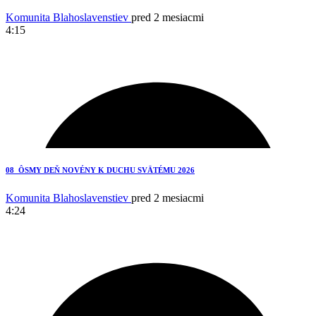
Komunita Blahoslavenstiev
pred 2 mesiacmi
4:15
5
08_ÔSMY DEŇ NOVÉNY K DUCHU SVÄTÉMU 2026
Komunita Blahoslavenstiev
pred 2 mesiacmi
4:24