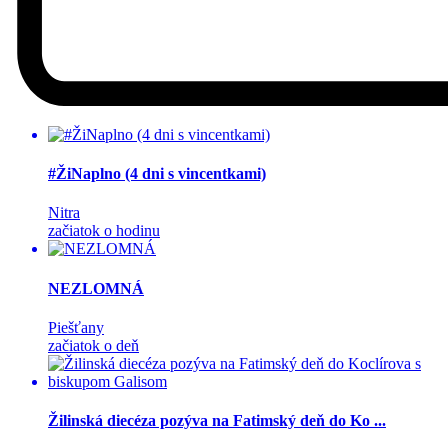
#ŽiNaplno (4 dni s vincentkami)
Nitra
začiatok o hodinu
NEZLOMNÁ
Piešťany
začiatok o deň
Žilinská diecéza pozýva na Fatimský deň do Ko ...