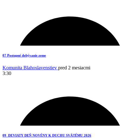
4
07 Postupné dobývanie zeme
Komunita Blahoslavenstiev
pred 2 mesiacmi
3:30
2
09_DEVIATY DEŇ NOVÉNY K DUCHU SVÄTÉMU 2026