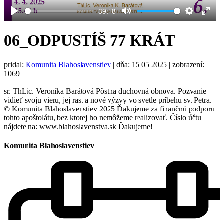
-39:18
Play
Mute
Settings
Ent
full
06_ODPUSTÍŠ 77 KRÁT
pridal:
Komunita Blahoslavenstiev
|
dňa: 15 05 2025
| zobrazení:
1069
sr. ThLic. Veronika Barátová Pôstna duchovná obnova. Pozvanie
vidieť svoju vieru, jej rast a nové výzvy vo svetle príbehu sv. Petra.
© Komunita Blahoslavenstiev 2025 Ďakujeme za finančnú podporu
tohto apoštolátu, bez ktorej ho nemôžeme realizovať. Číslo účtu
nájdete na: www.blahoslavenstva.sk Ďakujeme!
Komunita Blahoslavenstiev