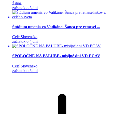
Žilina
začiatok o 3 dni
Štúdium umenia vo Vatikáne: Šanca pre remesel ...
Celé Slovensko
začiatok o 4 dni
SPOLOČNE NA PALUBE- misijné dni VD ECAV
Celé Slovensko
začiatok o 5 dní