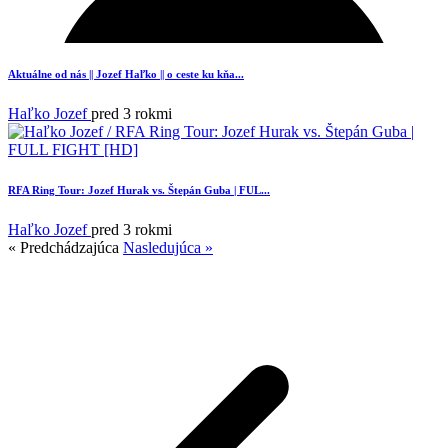
Aktuálne od nás || Jozef Haľko || o ceste ku kňa...
Haľko Jozef
pred 3 rokmi
RFA Ring Tour: Jozef Hurak vs. Štepán Guba | FUL...
Haľko Jozef
pred 3 rokmi
« Predchádzajúca
Nasledujúca »
1