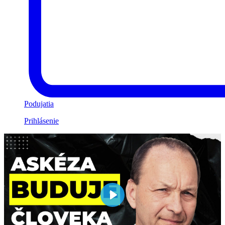
Podujatia
Prihlásenie
Play