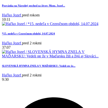
Pozvánka na Národný pochod za život: Mons. Jozef...
Haľko Jozef
pred rokom
10:11
*15. nedeľa v Cezročnom období, 14.07.2024
9
Haľko Jozef
pred 2 rokmi
37:07
SLOVENSKÁ HYMNA ZNELA V MAĎARSKU: Vedeli ste že...
Haľko Jozef
pred 2 rokmi
9:30