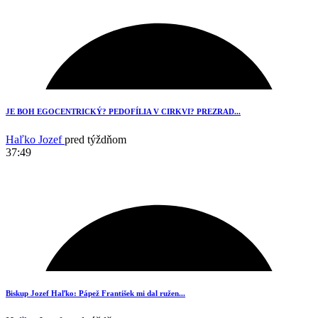
JE BOH EGOCENTRICKÝ? PEDOFÍLIA V CIRKVI? PREZRAD...
Haľko Jozef
pred týždňom
37:49
20
Biskup Jozef Haľko: Pápež František mi dal ružen...