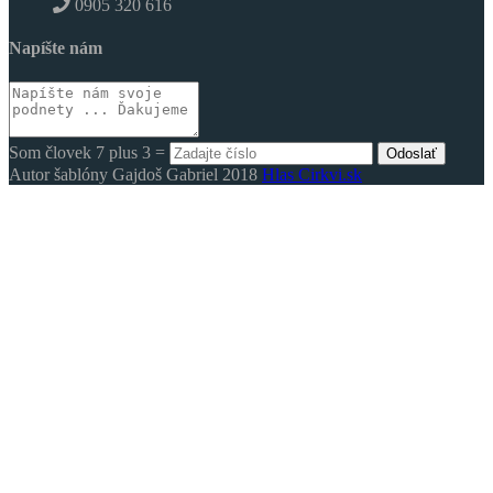
0905 320 616
Napíšte nám
Som človek 7 plus 3 =
Odoslať
Autor šablóny Gajdoš Gabriel 2018
Hlas Cirkvi.sk