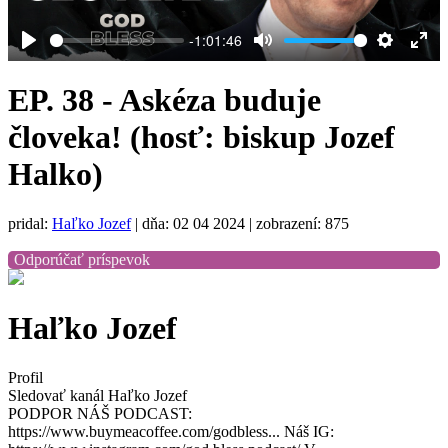
-1:01:46
Play
Mute
Settings
Ent
full
EP. 38 - Askéza buduje
človeka! (hosť: biskup Jozef
Halko)
pridal:
Haľko Jozef
|
dňa: 02 04 2024
| zobrazení: 875
Odporúčať príspevok
Haľko Jozef
Profil
Sledovať kanál Haľko Jozef
PODPOR NÁŠ PODCAST:
https://www.buymeacoffee.com/godbless... Náš IG: ⁠