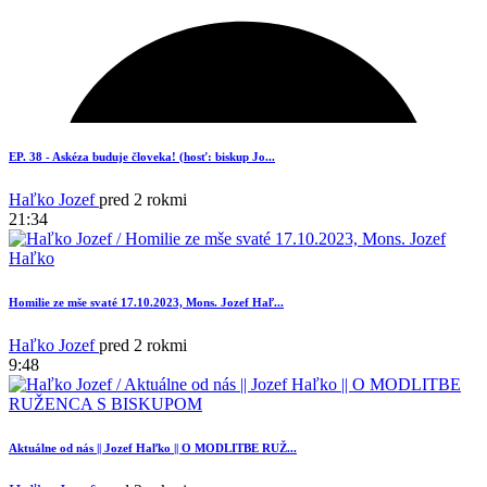
2
EP. 38 - Askéza buduje človeka! (hosť: biskup Jo...
Haľko Jozef
pred 2 rokmi
21:34
Homilie ze mše svaté 17.10.2023, Mons. Jozef Haľ...
Haľko Jozef
pred 2 rokmi
9:48
3
Aktuálne od nás || Jozef Haľko || O MODLITBE RUŽ...