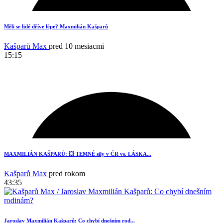
19
Měli se lidé dříve lépe? Maxmilián Kašparů
Kašparů Max
pred 10 mesiacmi
15:15
5
MAXMILIÁN KAŠPARŮ: 💥 TEMNÉ síly v ČR vs. LÁSKA...
Kašparů Max
pred rokom
43:35
Jaroslav Maxmilián Kašparů: Co chybí dnešním rod...