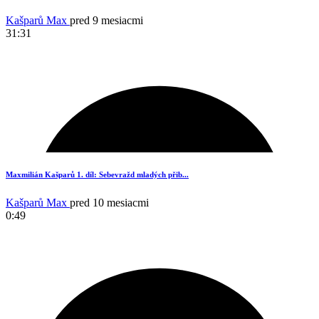
Kašparů Max
pred 9 mesiacmi
31:31
17
Maxmilián Kašparů 1. díl: Sebevražd mladých přib...
Kašparů Max
pred 10 mesiacmi
0:49