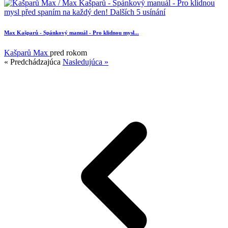
Max Kašparů - Spánkový manuál - Pro klidnou mysl...
2
Kašparů Max
pred rokom
« Predchádzajúca
Nasledujúca »