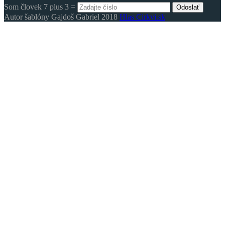
Som človek 7 plus 3 =
Odoslať
Autor šablóny Gajdoš Gabriel 2018
Hlas Cirkvi.sk