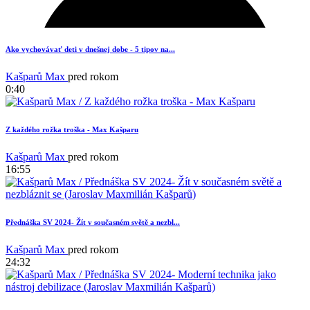
Ako vychovávať deti v dnešnej dobe - 5 tipov na...
Kašparů Max
pred rokom
0:40
Z každého rožka troška - Max Kašparu
Kašparů Max
pred rokom
16:55
Přednáška SV 2024- Žít v současném světě a nezbl...
20
Kašparů Max
pred rokom
24:32