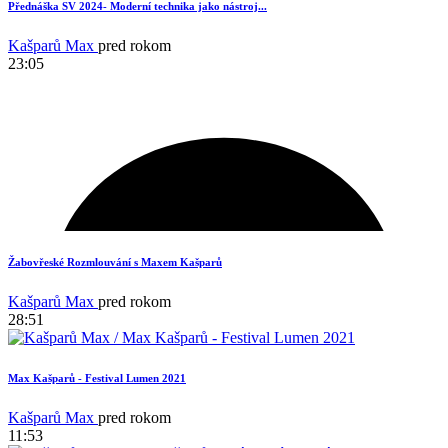
Přednáška SV 2024- Moderní technika jako nástroj...
Kašparů Max
pred rokom
23:05
Žabovřeské Rozmlouvání s Maxem Kašparů
Kašparů Max
pred rokom
28:51
Max Kašparů - Festival Lumen 2021
Kašparů Max
pred rokom
11:53