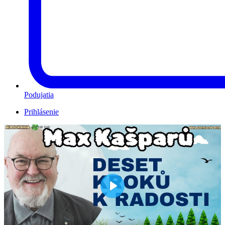
Podujatia
Prihlásenie
Play