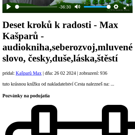
-36:30
Play
Mute
Settings
Ent
full
Deset kroků k radosti - Max
Kašparů -
audiokniha,seberozvoj,mluvené
slovo, česky,duše,láska,štěstí
pridal:
Kašparů Max
|
dňa: 26 02 2024
| zobrazení: 936
tuto krásnou knížku od nakladatelství Cesta nalezneš na: ...
Pozvánky na podujatia