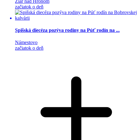
Žiar nad Hronom
začiatok o deň
Spišská diecéza pozýva rodiny na Púť rodín na ...
Námestovo
začiatok o deň