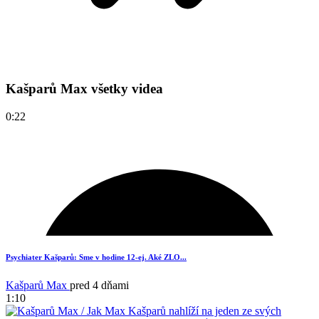
Kašparů Max všetky videa
0:22
Psychiater Kašparů: Sme v hodine 12-ej. Aké ZLO...
Kašparů Max
pred 4 dňami
1:10