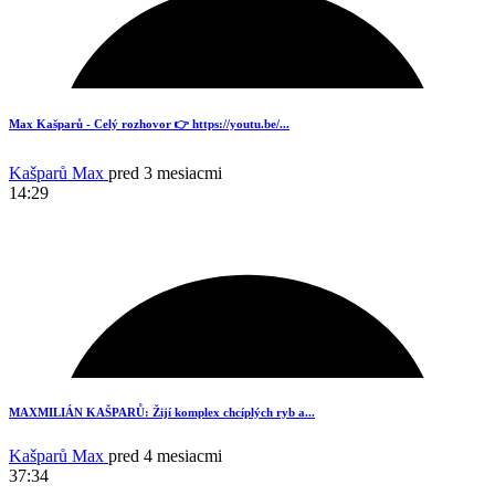
1
Max Kašparů - Celý rozhovor 👉 https://youtu.be/...
Kašparů Max
pred 3 mesiacmi
14:29
19
MAXMILIÁN KAŠPARŮ: Žijí komplex chcíplých ryb a...
Kašparů Max
pred 4 mesiacmi
37:34