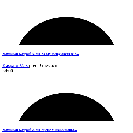
17
Maxmilián Kašparů 3. díl: Každý sedmý občan je b...
Kašparů Max
pred 9 mesiacmi
34:00
17
Maxmilián Kašparů 2. díl: Žijeme v iluzi demokra...