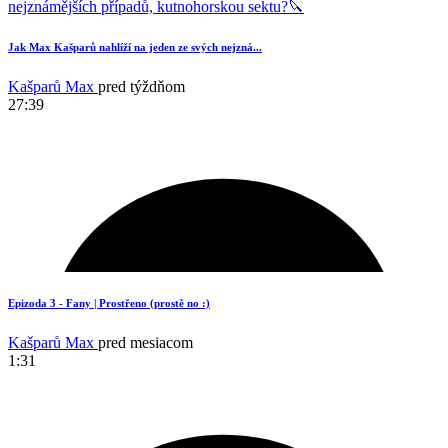
Jak Max Kašparů nahlíží na jeden ze svých nejzná...
Kašparů Max
pred týždňom
27:39
20
Epizoda 3 - Fany | Prostřeno (prostě no :)
Kašparů Max
pred mesiacom
1:31