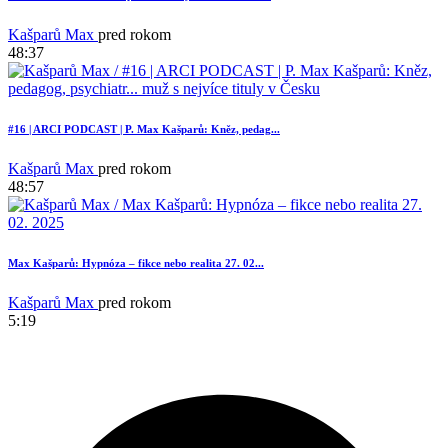
Kašparů Max
pred rokom
48:37
18
#16 | ARCI PODCAST | P. Max Kašparů: Kněz, pedag...
Kašparů Max
pred rokom
48:57
Max Kašparů: Hypnóza – fikce nebo realita 27. 02...
Kašparů Max
pred rokom
5:19