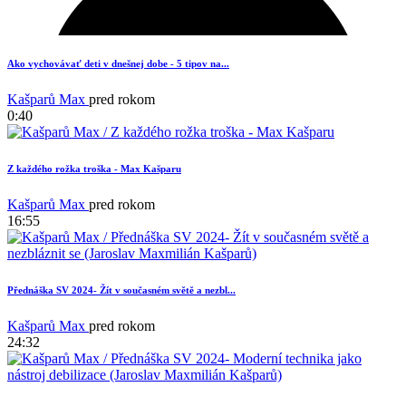
Ako vychovávať deti v dnešnej dobe - 5 tipov na...
Kašparů Max
pred rokom
0:40
Z každého rožka troška - Max Kašparu
Kašparů Max
pred rokom
16:55
Přednáška SV 2024- Žít v současném světě a nezbl...
20
Kašparů Max
pred rokom
24:32