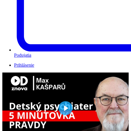
Podujatia
Prihlásenie
Play