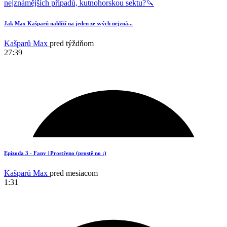
Jak Max Kašparů nahlíží na jeden ze svých nejzná...
Kašparů Max
pred týždňom
27:39
20
Epizoda 3 - Fany | Prostřeno (prostě no :)
Kašparů Max
pred mesiacom
1:31