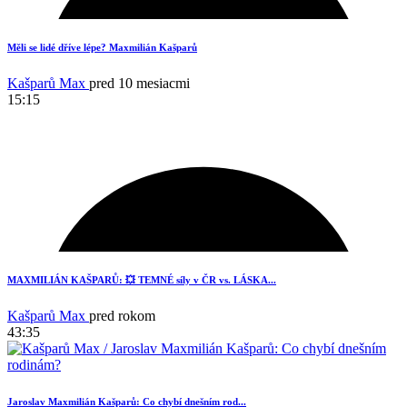
19
Měli se lidé dříve lépe? Maxmilián Kašparů
Kašparů Max
pred 10 mesiacmi
15:15
5
MAXMILIÁN KAŠPARŮ: 💥 TEMNÉ síly v ČR vs. LÁSKA...
Kašparů Max
pred rokom
43:35
Jaroslav Maxmilián Kašparů: Co chybí dnešním rod...