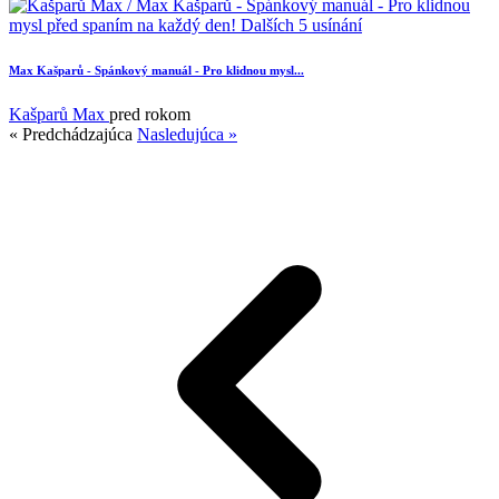
Max Kašparů - Spánkový manuál - Pro klidnou mysl...
2
Kašparů Max
pred rokom
« Predchádzajúca
Nasledujúca »