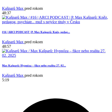
Kašparů Max
pred rokom
48:37
18
#16 | ARCI PODCAST | P. Max Kašparů: Kněz, pedag...
Kašparů Max
pred rokom
48:57
Max Kašparů: Hypnóza – fikce nebo realita 27. 02...
Kašparů Max
pred rokom
5:19