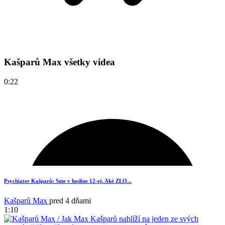
Kašparů Max všetky videa
0:22
Psychiater Kašparů: Sme v hodine 12-ej. Aké ZLO...
Kašparů Max
pred 4 dňami
1:10