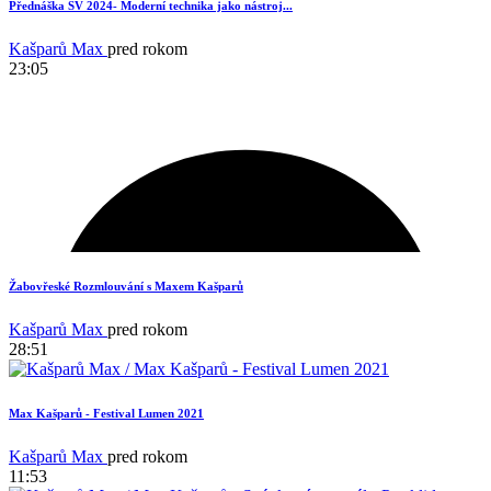
Přednáška SV 2024- Moderní technika jako nástroj...
Kašparů Max
pred rokom
23:05
Žabovřeské Rozmlouvání s Maxem Kašparů
Kašparů Max
pred rokom
28:51
Max Kašparů - Festival Lumen 2021
Kašparů Max
pred rokom
11:53