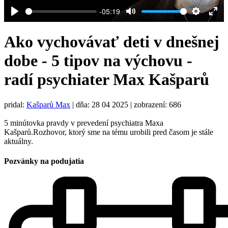
-05:19
Play
Mute
Settings
Ent
full
Ako vychovávať deti v dnešnej
dobe - 5 tipov na výchovu -
radí psychiater Max Kašparů
pridal:
Kašparů Max
|
dňa: 28 04 2025
| zobrazení: 686
5 minútovka pravdy v prevedení psychiatra Maxa
Kašparů.Rozhovor, ktorý sme na tému urobili pred časom je stále
aktuálny.
Pozvánky na podujatia