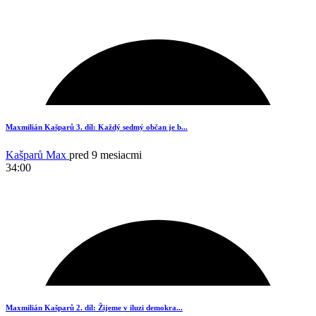
17
Maxmilián Kašparů 3. díl: Každý sedmý občan je b...
Kašparů Max
pred 9 mesiacmi
34:00
17
Maxmilián Kašparů 2. díl: Žijeme v iluzi demokra...