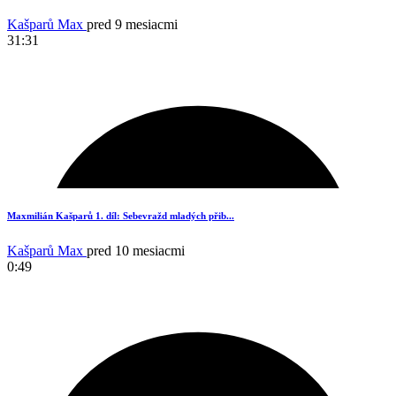
Kašparů Max
pred 9 mesiacmi
31:31
17
Maxmilián Kašparů 1. díl: Sebevražd mladých přib...
Kašparů Max
pred 10 mesiacmi
0:49