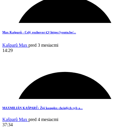
1
Max Kašparů - Celý rozhovor 👉 https://youtu.be/...
Kašparů Max
pred 3 mesiacmi
14:29
19
MAXMILIÁN KAŠPARŮ: Žijí komplex chcíplých ryb a...
Kašparů Max
pred 4 mesiacmi
37:34