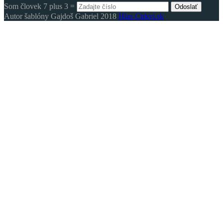
Som človek 7 plus 3 =
Odoslať
Autor šablóny Gajdoš Gabriel 2018
Hlas Cirkvi.sk