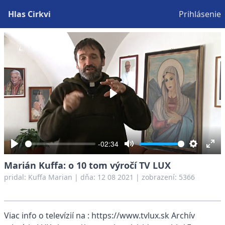
Hlas Cirkvi
Prihlásenie
Play
-02:34
Play
Mute
Settings
Ent
Marián Kuffa: o 10 tom výročí TV LUX
full
pridal:
Kuffa Marian
|
dňa: 12 08 2021
| zobrazení: 5366
Viac info o televízií na : https://www.tvlux.sk Archív