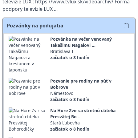
televízie LUX : https://www.tvlux.sk/videoarchiv/ Forma
podpory televízie LUX ...
Pozvánky na podujatia
Pozvánka na večer venovaný
Takašimu Nagaiovi ...
Bratislava I
začiatok o 8 hodín
Pozvanie pre rodiny na púť v
Bobrove
Námestovo
začiatok o 8 hodín
Na Hore Zvir sa stretnú ctitelia
Presvätej Bo ...
Stará Ľubovňa
začiatok o 8 hodín