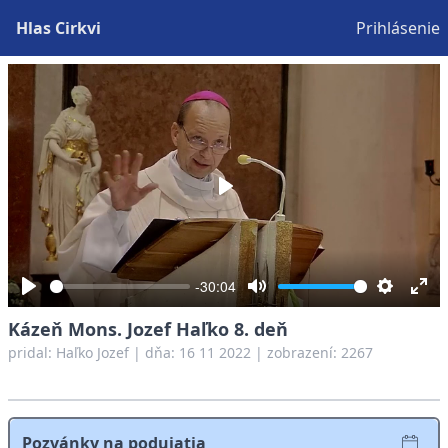
Hlas Cirkvi
Prihlásenie
Play
-30:04
Play
Mute
Settings
Ent
Kázeň Mons. Jozef Haľko 8. deň
full
pridal:
Haľko Jozef
|
dňa: 16 11 2022
| zobrazení: 2267
Pozvánky na podujatia