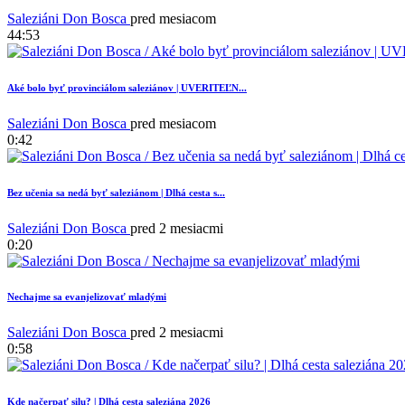
Saleziáni Don Bosca
pred mesiacom
44:53
Aké bolo byť provinciálom saleziánov | UVERITEĽN...
Saleziáni Don Bosca
pred mesiacom
0:42
Bez učenia sa nedá byť saleziánom | Dlhá cesta s...
Saleziáni Don Bosca
pred 2 mesiacmi
0:20
Nechajme sa evanjelizovať mladými
Saleziáni Don Bosca
pred 2 mesiacmi
0:58
Kde načerpať silu? | Dlhá cesta saleziána 2026