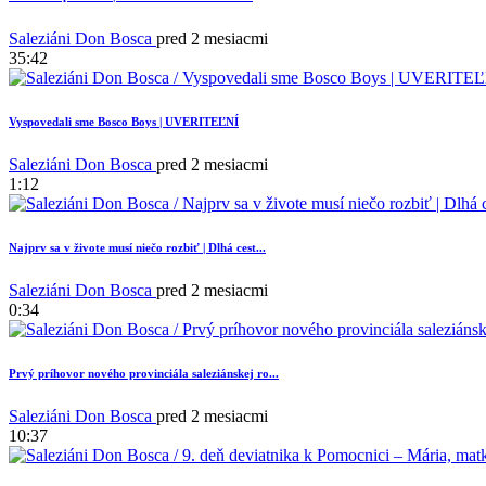
Saleziáni Don Bosca
pred 2 mesiacmi
35:42
Vyspovedali sme Bosco Boys | UVERITEĽNÍ
Saleziáni Don Bosca
pred 2 mesiacmi
1:12
Najprv sa v živote musí niečo rozbiť | Dlhá cest...
Saleziáni Don Bosca
pred 2 mesiacmi
0:34
Prvý príhovor nového provinciála saleziánskej ro...
Saleziáni Don Bosca
pred 2 mesiacmi
10:37