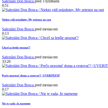
Saleziáni Don Bosca
pred 3 týždňami
0:51
Niekto vidí prázdniny. My priestor na rast
Saleziáni Don Bosca
pred mesiacom
0:13
Chceš sa lepšie spoznať?
Saleziáni Don Bosca
pred mesiacom
33:26
Prečo nezostať doma a cestovať? | UVERITEĽNÍ
Saleziáni Don Bosca
pred mesiacom
0:17
Nie je vada, že starneme