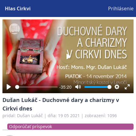
Hlas Cirkvi
Prihlásenie
Play
-35:20
Play
Mute
Settings
Ent
Dušan Lukáč - Duchovné dary a charizmy v
full
Cirkvi dnes
pridal:
Dušan Lukáč
|
dňa: 19 05 2021
| zobrazení: 1096
Odporúčať príspevok