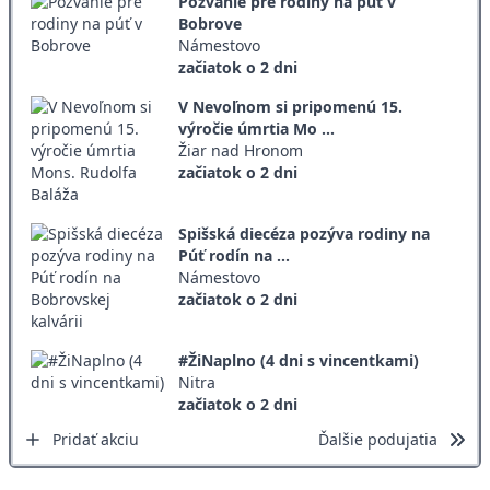
Pozvanie pre rodiny na púť v
Bobrove
Námestovo
začiatok o 2 dni
V Nevoľnom si pripomenú 15.
výročie úmrtia Mo ...
Žiar nad Hronom
začiatok o 2 dni
Spišská diecéza pozýva rodiny na
Púť rodín na ...
Námestovo
začiatok o 2 dni
#ŽiNaplno (4 dni s vincentkami)
Nitra
začiatok o 2 dni
Pridať akciu
Ďalšie podujatia