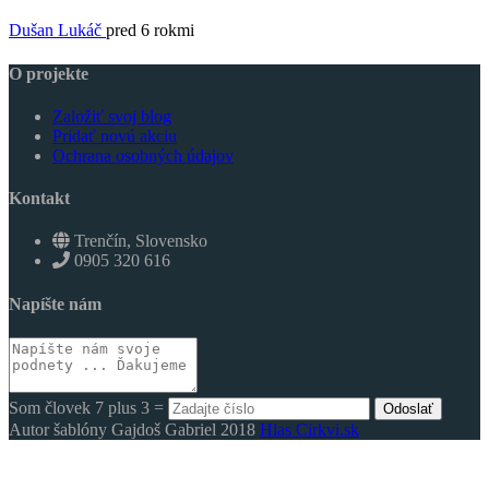
Dušan Lukáč
pred 6 rokmi
O projekte
Založiť svoj blog
Pridať novú akciu
Ochrana osobných údajov
Kontakt
Trenčín, Slovensko
0905 320 616
3
Napíšte nám
Som človek 7 plus 3 =
Odoslať
Autor šablóny Gajdoš Gabriel 2018
Hlas Cirkvi.sk