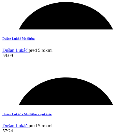
5
Dušan Lukáč Modlitba
Dušan Lukáč
pred 5 rokmi
59:09
5
Dušan Lukáč - Modlitba a pokánie
Dušan Lukáč
pred 5 rokmi
57:24