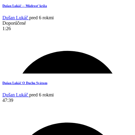
Dušan Lukáč -- Múdrosť kríža
Dušan Lukáč
pred 6 rokmi
Doporúčené
1:26
Dušan Lukáč O Duchu Svätom
Dušan Lukáč
pred 6 rokmi
47:39