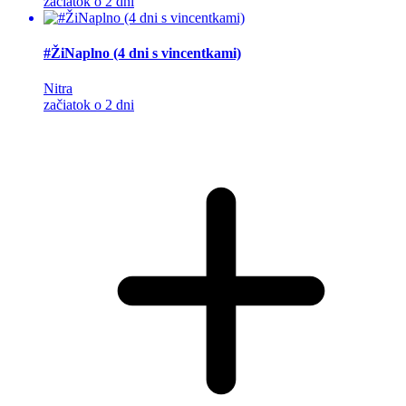
začiatok o 2 dni
#ŽiNaplno (4 dni s vincentkami)
Nitra
začiatok o 2 dni