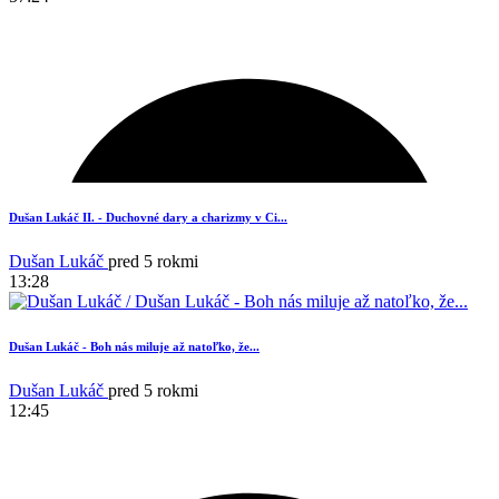
4
Dušan Lukáč II. - Duchovné dary a charizmy v Ci...
Dušan Lukáč
pred 5 rokmi
13:28
Dušan Lukáč - Boh nás miluje až natoľko, že...
Dušan Lukáč
pred 5 rokmi
12:45