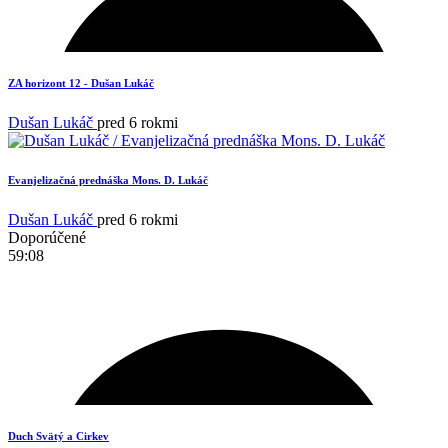
ZA horizont 12 - Dušan Lukáč
3
Dušan Lukáč
pred 6 rokmi
Evanjelizačná prednáška Mons. D. Lukáč
Dušan Lukáč
pred 6 rokmi
Doporúčené
59:08
4
Duch Svätý a Cirkev