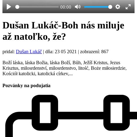
00:00
Play
Mute
Settings
Ent
full
Dušan Lukáč-Boh nás miluje
až natoľko, že?
pridal:
Dušan Lukáč
|
dňa: 23 05 2021
| zobrazení: 867
Boží láska, láska Božia, láska Boží, Bůh, Ježíš Kristus, Jezus
Krisztus, milosrdenství, milosrdenstvo, litość, Boże miłosierdzie,
Kościół katolicki, katolická církev,...
Pozvánky na podujatia