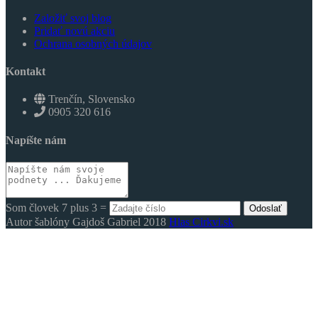
Založiť svoj blog
Pridať novú akciu
Ochrana osobných údajov
Kontakt
Trenčín, Slovensko
0905 320 616
Napíšte nám
Som človek 7 plus 3 =
Odoslať
Autor šablóny Gajdoš Gabriel 2018
Hlas Cirkvi.sk