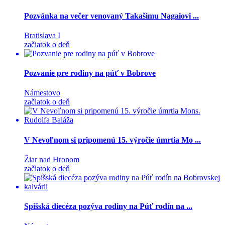
Pozvánka na večer venovaný Takašimu Nagaiovi ...
Bratislava I
začiatok o deň
Pozvanie pre rodiny na púť v Bobrove
Námestovo
začiatok o deň
V Nevoľnom si pripomenú 15. výročie úmrtia Mo ...
Žiar nad Hronom
začiatok o deň
Spišská diecéza pozýva rodiny na Púť rodín na ...