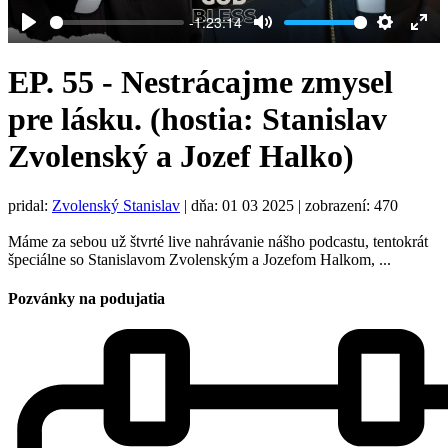
-1:23:14
Play
Mute
Settings
Ent
full
EP. 55 - Nestrácajme zmysel
pre lásku. (hostia: Stanislav
Zvolenský a Jozef Halko)
pridal:
Zvolenský Stanislav
|
dňa: 01 03 2025
| zobrazení: 470
Máme za sebou už štvrté live nahrávanie nášho podcastu, tentokrát
špeciálne so Stanislavom Zvolenským a Jozefom Halkom, ...
Pozvánky na podujatia