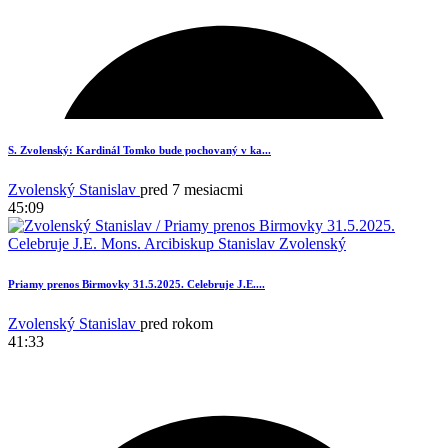
1
S. Zvolenský: Kardinál Tomko bude pochovaný v ka...
Zvolenský Stanislav
pred 7 mesiacmi
45:09
Priamy prenos Birmovky 31.5.2025. Celebruje J.E....
Zvolenský Stanislav
pred rokom
41:33
4