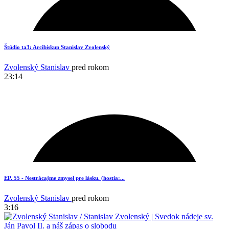
Štúdio ta3: Arcibiskup Stanislav Zvolenský
Zvolenský Stanislav
pred rokom
23:14
6
EP. 55 - Nestrácajme zmysel pre lásku. (hostia:...
Zvolenský Stanislav
pred rokom
3:16