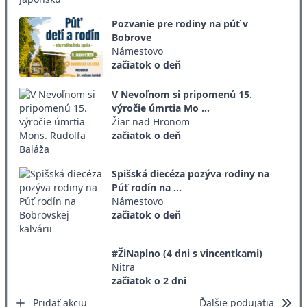
Pozvanie pre rodiny na púť v
Bobrove
Námestovo
začiatok o deň
V Nevoľnom si pripomenú 15.
výročie úmrtia Mo ...
Žiar nad Hronom
začiatok o deň
Spišská diecéza pozýva rodiny na
Púť rodín na ...
Námestovo
začiatok o deň
#ŽiNaplno (4 dni s vincentkami)
Nitra
začiatok o 2 dni
Pridať akciu
Ďalšie podujatia