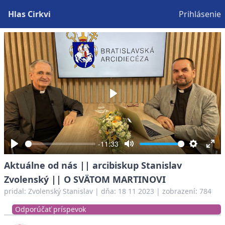
Hlas Cirkvi
Prihlásenie
Play
-11:33
Play
Mute
Settings
Ent
Aktuálne od nás || arcibiskup Stanislav
full
Zvolenský || O SVÄTOM MARTINOVI
pridal:
Zvolenský Stanislav
|
dňa: 18 11 2023
| zobrazení: 784
Odporúčať príspevok