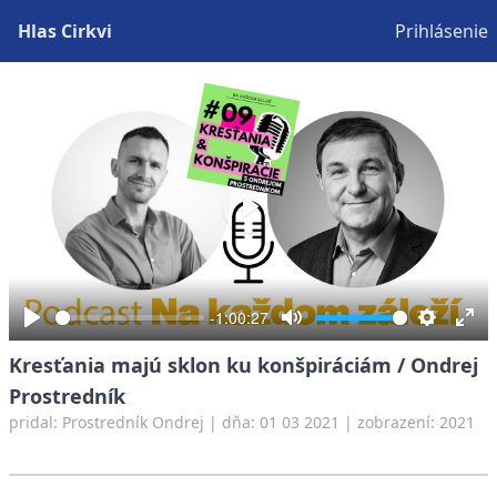
Hlas Cirkvi
Prihlásenie
Play
-1:00:27
Play
Mute
Settings
Ent
Kresťania majú sklon ku konšpiráciám / Ondrej
full
Prostredník
pridal:
Prostredník Ondrej
|
dňa: 01 03 2021
| zobrazení: 2021