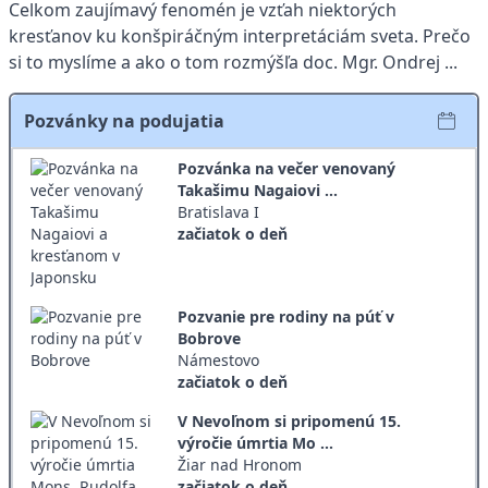
Celkom zaujímavý fenomén je vzťah niektorých
kresťanov ku konšpiráčným interpretáciám sveta. Prečo
si to myslíme a ako o tom rozmýšľa doc. Mgr. Ondrej ...
Pozvánky na podujatia
Pozvánka na večer venovaný
Takašimu Nagaiovi ...
Bratislava I
začiatok o deň
Pozvanie pre rodiny na púť v
Bobrove
Námestovo
začiatok o deň
V Nevoľnom si pripomenú 15.
výročie úmrtia Mo ...
Žiar nad Hronom
začiatok o deň