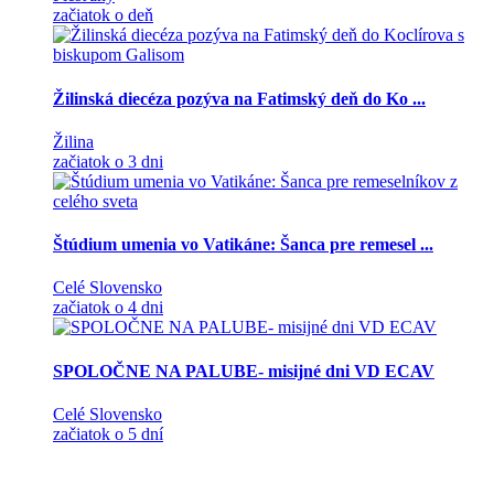
začiatok o deň
Žilinská diecéza pozýva na Fatimský deň do Ko ...
Žilina
začiatok o 3 dni
Štúdium umenia vo Vatikáne: Šanca pre remesel ...
Celé Slovensko
začiatok o 4 dni
SPOLOČNE NA PALUBE- misijné dni VD ECAV
Celé Slovensko
začiatok o 5 dní