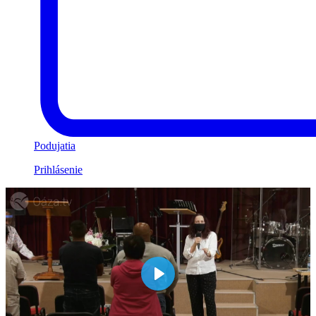
Podujatia
Prihlásenie
Play