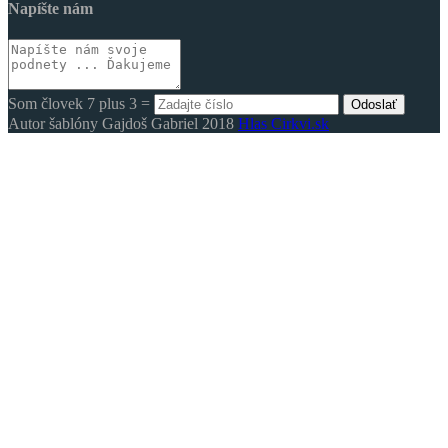
Napíšte nám
Som človek 7 plus 3 =
Odoslať
Autor šablóny Gajdoš Gabriel 2018
Hlas Cirkvi.sk