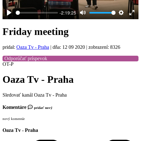
-2:19:25
Play
Mute
Settings
Ent
full
Friday meeting
pridal:
Oaza Tv - Praha
|
dňa: 12 09 2020
| zobrazení: 8326
Odporúčať príspevok
OT-P
Oaza Tv - Praha
Sledovať kanál Oaza Tv - Praha
Komentáre
pridať nový
nový komentár
Oaza Tv - Praha