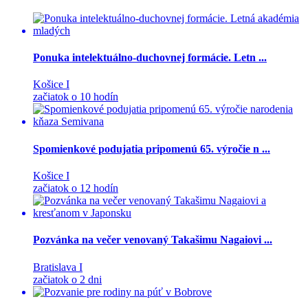
Ponuka intelektuálno-duchovnej formácie. Letn ...
Košice I
začiatok o 10 hodín
Spomienkové podujatia pripomenú 65. výročie n ...
Košice I
začiatok o 12 hodín
Pozvánka na večer venovaný Takašimu Nagaiovi ...
Bratislava I
začiatok o 2 dni