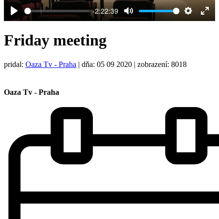
-2:22:39
Play
Mute
Settings
Ent
full
Friday meeting
pridal:
Oaza Tv - Praha
|
dňa: 05 09 2020
| zobrazení: 8018
Oaza Tv - Praha