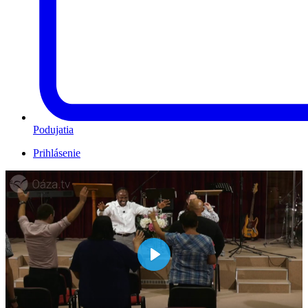
Podujatia
Prihlásenie
Play