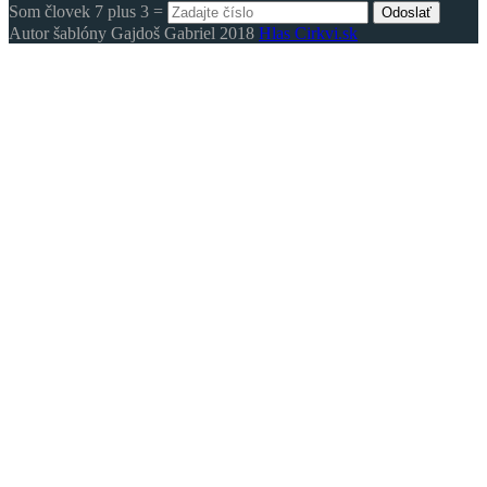
Som človek 7 plus 3 =
Odoslať
Autor šablóny Gajdoš Gabriel 2018
Hlas Cirkvi.sk