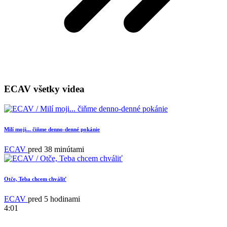
ECAV všetky videa
Milí moji... čiňme denno-denné pokánie
ECAV
pred 38 minútami
Otče, Teba chcem chváliť
ECAV
pred 5 hodinami
4:01