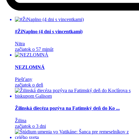
#ŽiNaplno (4 dni s vincentkami)
Nitra
začiatok o 57 minút
NEZLOMNÁ
Piešťany
začiatok o deň
Žilinská diecéza pozýva na Fatimský deň do Ko ...
Žilina
začiatok o 3 dni