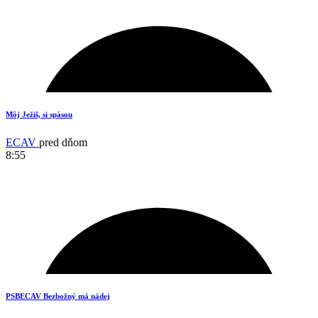
Môj Ježiš, si spásou
ECAV
pred dňom
8:55
2
PSBECAV Bezbožný má nádej