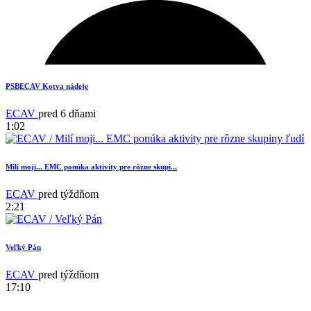
1
PSBECAV Kotva nádeje
ECAV
pred 6 dňami
1:02
Milí moji... EMC ponúka aktivity pre rôzne skupi...
ECAV
pred týždňom
2:21
Veľký Pán
18
ECAV
pred týždňom
17:10