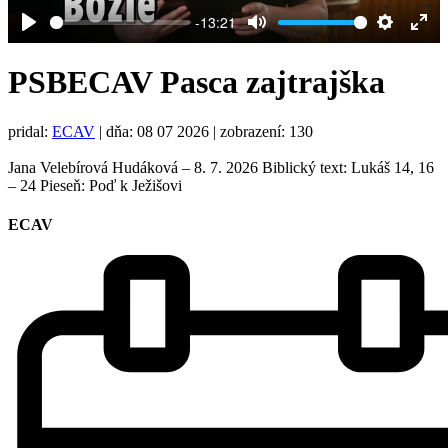
-13:21
Play
Mute
Settings
Ent
full
PSBECAV Pasca zajtrajška
pridal:
ECAV
|
dňa: 08 07 2026
| zobrazení: 130
Jana Velebírová Hudáková – 8. 7. 2026 Biblický text: Lukáš 14, 16
– 24 Pieseň: Poď k Ježišovi
ECAV