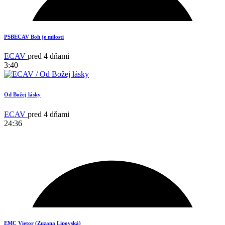
13
PSBECAV Boh je milosti
ECAV
pred 4 dňami
3:40
Od Božej lásky
ECAV
pred 4 dňami
24:36
14
EMC Vietor (Zuzana Lipovská)