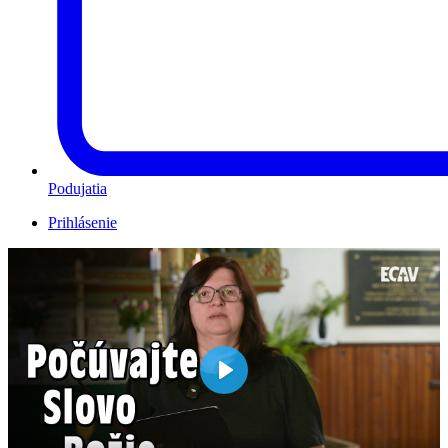
Podujatia
Prihlásenie
Play