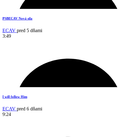
2
PSBECAV Nová sila
ECAV
pred 5 dňami
3:49
17
I will follow Him
ECAV
pred 6 dňami
9:24