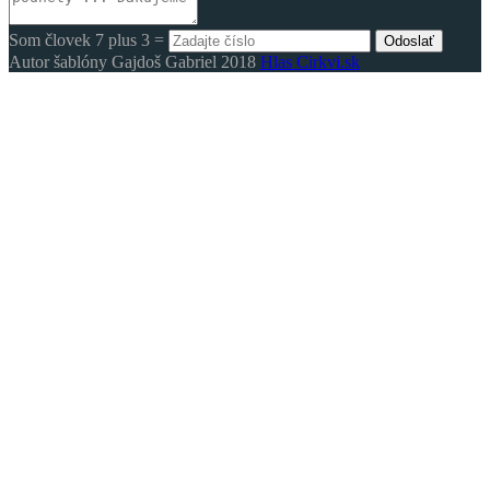
Som človek 7 plus 3 =
Odoslať
Autor šablóny Gajdoš Gabriel 2018
Hlas Cirkvi.sk