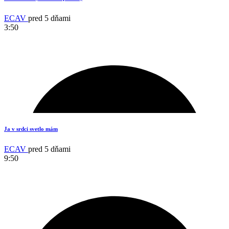
ECAV
pred 5 dňami
3:50
3
Ja v srdci svetlo mám
ECAV
pred 5 dňami
9:50