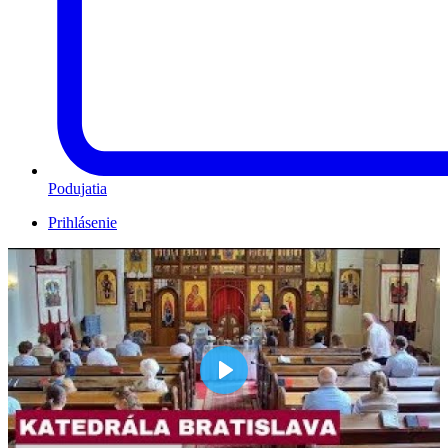
Podujatia
Prihlásenie
Play