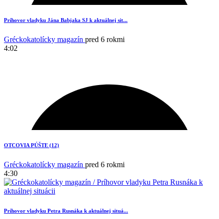
Príhovor vladyku Jána Babjaka SJ k aktuálnej sit...
Gréckokatolícky magazín
pred 6 rokmi
4:02
2
OTCOVIA PÚŠTE (12)
Gréckokatolícky magazín
pred 6 rokmi
4:30
Príhovor vladyku Petra Rusnáka k aktuálnej situá...