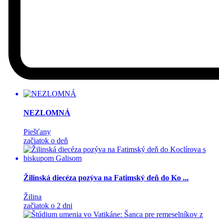
NEZLOMNÁ
Piešťany
začiatok o deň
Žilinská diecéza pozýva na Fatimský deň do Ko ...
Žilina
začiatok o 2 dni