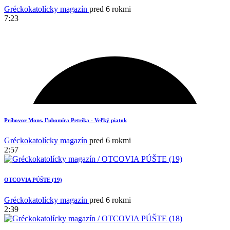
Gréckokatolícky magazín
pred 6 rokmi
7:23
1
Príhovor Mons. Ľubomíra Petríka - Veľký piatok
Gréckokatolícky magazín
pred 6 rokmi
2:57
OTCOVIA PÚŠTE (19)
Gréckokatolícky magazín
pred 6 rokmi
2:39