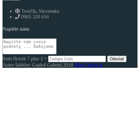
Trenčín, Slovensko
0905 320 616
Napíšte nám
Som človek 7 plus 3 =
Odoslať
Autor šablóny Gajdoš Gabriel 2018
Hlas Cirkvi.sk