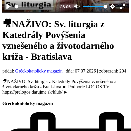
-1:28:06
Play
Mute
Settings
Ent
full
🎥NAŽIVO: Sv. liturgia z
Katedrály Povýšenia
vznešeného a životodarného
kríža - Bratislava
pridal:
Gréckokatolícky magazín
|
dňa: 07 07 2026
| zobrazení: 204
🎥NAŽIVO: Sv. liturgia z Katedrály Povýšenia vznešeného a
životodarného kríža - Bratislava ► Podporte LOGOS TV:
https://prelogos.darujme.sk/klub/ ►
Gréckokatolícky magazín