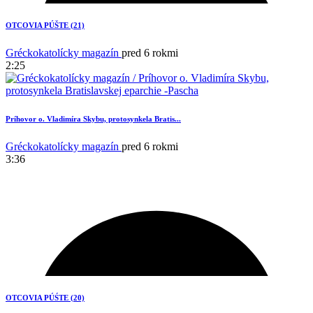
1
OTCOVIA PÚŠTE (21)
Gréckokatolícky magazín
pred 6 rokmi
2:25
Príhovor o. Vladimíra Skybu, protosynkela Bratis...
Gréckokatolícky magazín
pred 6 rokmi
3:36
3
OTCOVIA PÚŚTE (20)