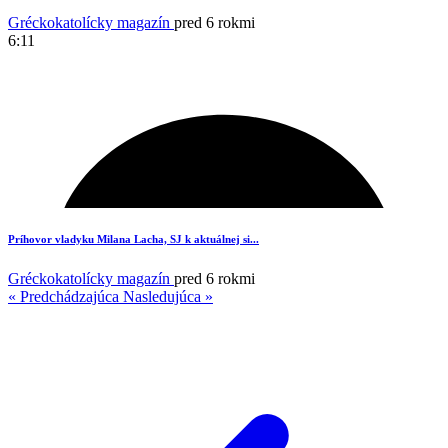
Gréckokatolícky magazín
pred 6 rokmi
6:11
2
Príhovor vladyku Milana Lacha, SJ k aktuálnej si...
Gréckokatolícky magazín
pred 6 rokmi
« Predchádzajúca
Nasledujúca »