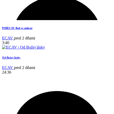
13
PSBECAV Boh je milosti
ECAV
pred 2 dňami
3:40
Od Božej lásky
ECAV
pred 2 dňami
24:36
14