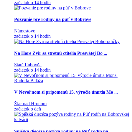
začiatok o 14 hodín
Pozvanie pre rodiny na púť v Bobrove
Námestovo
začiatok o 14 hodín
Na Hore Zvir sa stretnú ctitelia Presvätej Bo ...
Stará Ľubovňa
začiatok o 14 hodín
V Nevoľnom si pripomenú 15. výročie úmrtia Mo ...
Žiar nad Hronom
začiatok o deň
Spišská diecéza pozýva rodiny na Púť rodín na ...