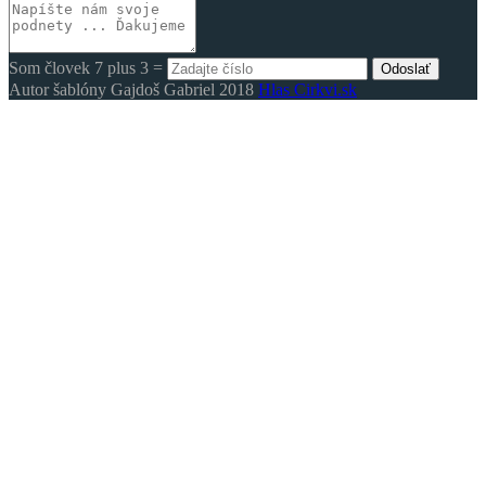
Som človek 7 plus 3 =
Odoslať
Autor šablóny Gajdoš Gabriel 2018
Hlas Cirkvi.sk