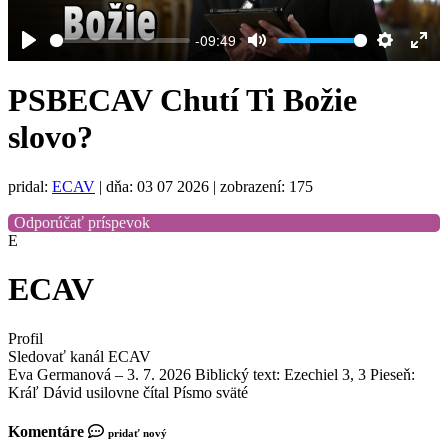
-09:49
Play
Mute
Settings
Ent
full
PSBECAV Chutí Ti Božie
slovo?
pridal:
ECAV
|
dňa: 03 07 2026
| zobrazení: 175
Odporúčať príspevok
E
ECAV
Profil
Sledovať kanál ECAV
Eva Germanová – 3. 7. 2026 Biblický text: Ezechiel 3, 3 Pieseň:
Kráľ Dávid usilovne čítal Písmo sväté
Komentáre
pridať nový