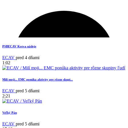
1
PSBECAV Kotva nádeje
ECAV
pred 4 dňami
1:02
Milí moji... EMC ponúka aktivity pre rôzne skupi...
ECAV
pred 5 dňami
2:21
Veľký Pán
18
ECAV
pred 5 dňami