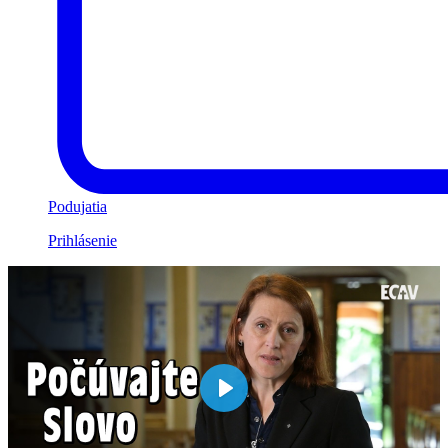
Podujatia
Prihlásenie
Play