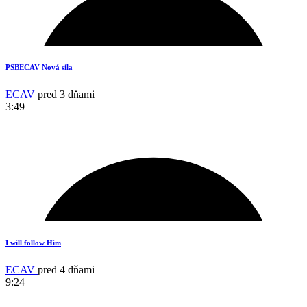
2
PSBECAV Nová sila
ECAV
pred 3 dňami
3:49
17
I will follow Him
ECAV
pred 4 dňami
9:24