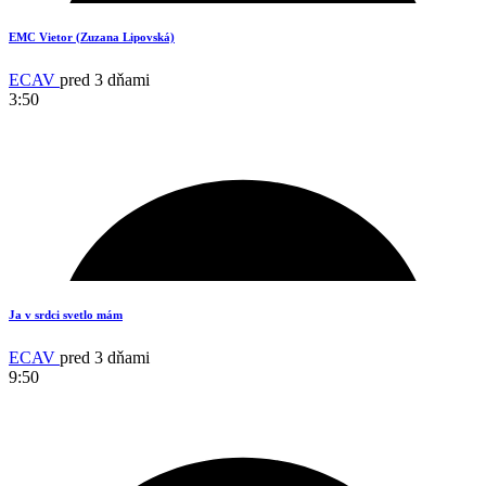
EMC Vietor (Zuzana Lipovská)
ECAV
pred 3 dňami
3:50
3
Ja v srdci svetlo mám
ECAV
pred 3 dňami
9:50