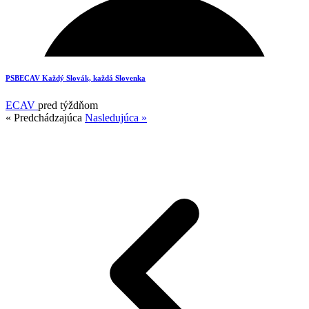
PSBECAV Každý Slovák, každá Slovenka
ECAV
pred týždňom
« Predchádzajúca
Nasledujúca »
17