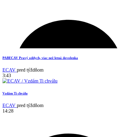
3
PABECAV Pravý oddych, viac než letná dovolenka
ECAV
pred týždňom
3:43
Vzdám Ti chválu
ECAV
pred týždňom
14:28
11