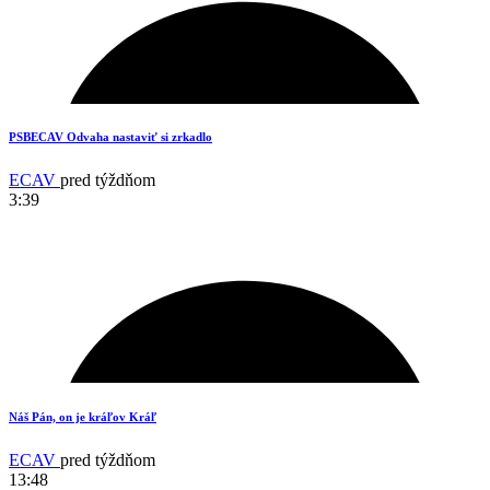
17
PSBECAV Odvaha nastaviť si zrkadlo
ECAV
pred týždňom
3:39
18
Náš Pán, on je kráľov Kráľ
ECAV
pred týždňom
13:48