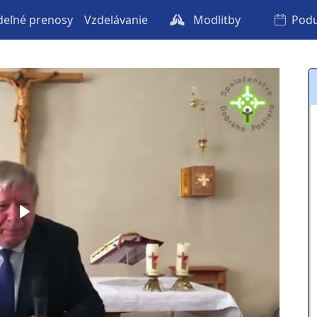
eľné prenosy
Vzdelávanie
Modlitby
Podu
Play