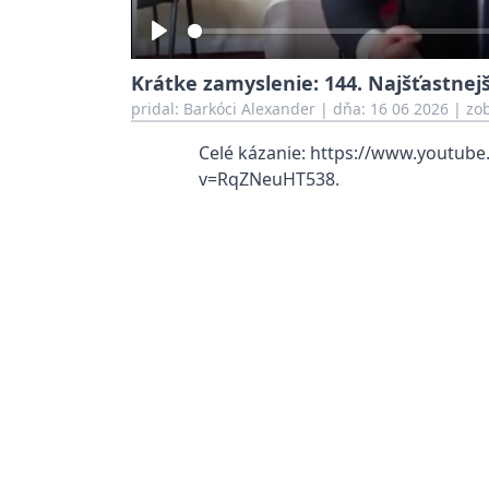
Play
Krátke zamyslenie: 144. Najšťastnejš
pridal:
Barkóci Alexander
|
dňa: 16 06 2026
| zob
Celé kázanie: https://www.youtub
v=RqZNeuHT538.