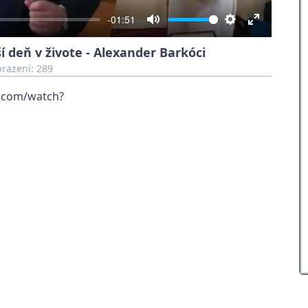
-01:51
Mute
Settings
Enter
í deň v živote - Alexander Barkóci
fullscreen
razení: 289
e.com/watch?