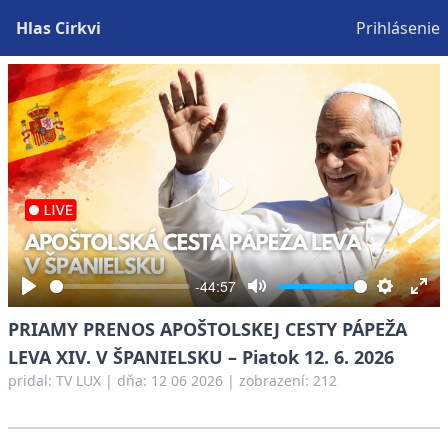
Hlas Cirkvi
Prihlásenie
Play
-44:57
Play
Mute
Settings
Ent
PRIAMY PRENOS APOŠTOLSKEJ CESTY PÁPEŽA
full
LEVA XIV. V ŠPANIELSKU – Piatok 12. 6. 2026
pridal:
TV LUX
|
dňa: 12 06 2026
| zobrazení: 212