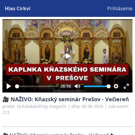
Hlas Cirkvi
Prihlásenie
Play
-35:10
Play
Mute
Settings
Ent
🎥 NAŽIVO: Kňazský seminár Prešov - Večiereň
full
pridal:
Gréckokatolícky magazín
|
dňa: 08 06 2026
| zobrazení:
212