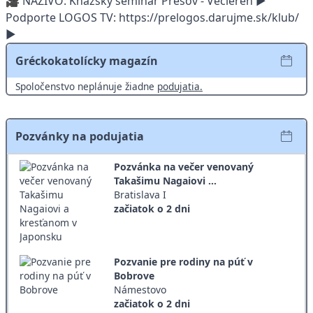
🎥 NAŽIVO: Kňazský seminár Prešov - Večiereň ►
Podporte LOGOS TV: https://prelogos.darujme.sk/klub/
►
Gréckokatolícky magazín
Spoločenstvo neplánuje žiadne
podujatia.
Pozvánky na podujatia
Pozvánka na večer venovaný
Takašimu Nagaiovi ...
Bratislava I
začiatok o 2 dni
Pozvanie pre rodiny na púť v
Bobrove
Námestovo
začiatok o 2 dni