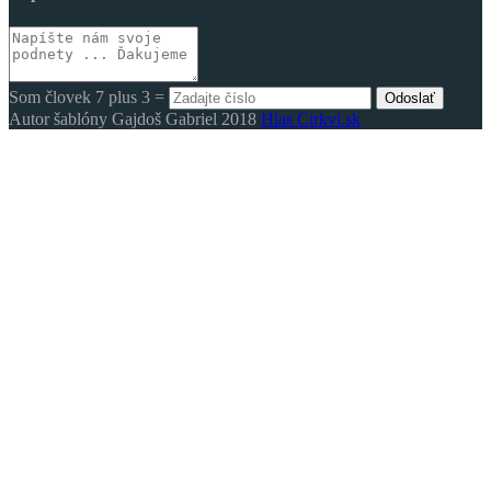
Som človek 7 plus 3 =
Odoslať
Autor šablóny Gajdoš Gabriel 2018
Hlas Cirkvi.sk