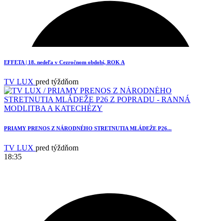
1
EFFETA | 18. nedeľa v Cezročnom období, ROK A
TV LUX
pred týždňom
PRIAMY PRENOS Z NÁRODNÉHO STRETNUTIA MLÁDEŽE P26...
TV LUX
pred týždňom
18:35
3