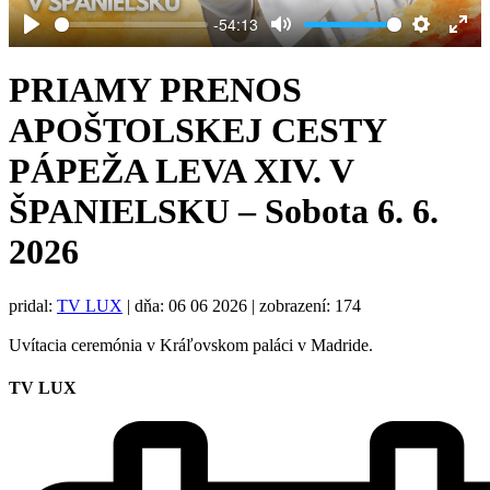
-54:13
Play
Mute
Settings
Ent
full
PRIAMY PRENOS
APOŠTOLSKEJ CESTY
PÁPEŽA LEVA XIV. V
ŠPANIELSKU – Sobota 6. 6.
2026
pridal:
TV LUX
|
dňa: 06 06 2026
| zobrazení: 174
Uvítacia ceremónia v Kráľovskom paláci v Madride.
TV LUX