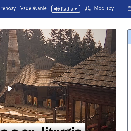
prenosy
Vzdelávanie
Modlitby
Rádia
Play