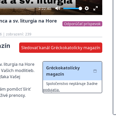
-2:22:40
Mute
Settings
Enter
nca a sv. liturgia na Hore
fullscreen
Odporúčať príspevok
6
| zobrazení: 239
azín
Sledovať kanál Gréckokatolícky magazín
v. liturgia na Hore
Gréckokatolícky
 Vašich modlitieb.
magazín
ďaka Vašej
:
Spoločenstvo neplánuje žiadne
nám pomôcť šíriť
podujatia.
živé prenosy.