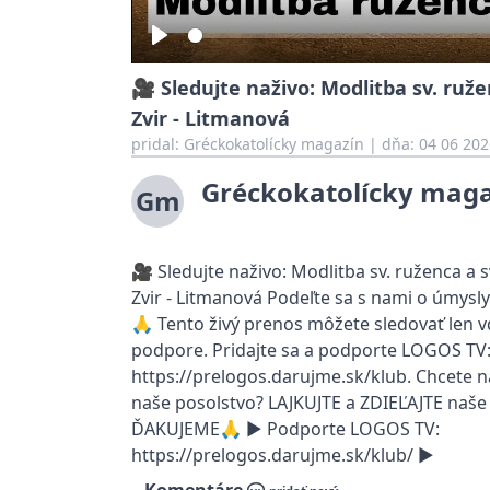
Play
🎥 Sledujte naživo: Modlitba sv. ruže
Zvir - Litmanová
pridal:
Gréckokatolícky magazín
|
dňa: 04 06 202
Gréckokatolícky mag
Gm
🎥 Sledujte naživo: Modlitba sv. ruženca a s
Zvir - Litmanová Podeľte sa s nami o úmysly
🙏 Tento živý prenos môžete sledovať len v
podpore. Pridajte sa a podporte LOGOS TV
https://prelogos.darujme.sk/klub. Chcete 
naše posolstvo? LAJKUJTE a ZDIEĽAJTE naše 
ĎAKUJEME🙏 ► Podporte LOGOS TV:
https://prelogos.darujme.sk/klub/ ►