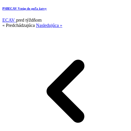
17
PSBECAV Vstúp do poľa žatvy
ECAV
pred týždňom
« Predchádzajúca
Nasledujúca »
15