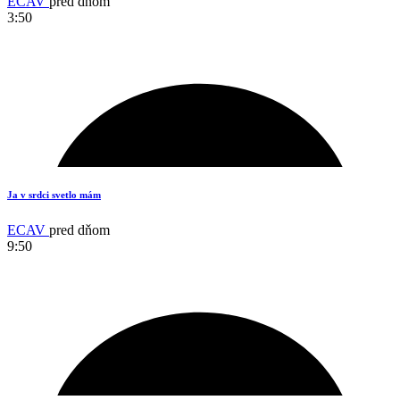
ECAV
pred dňom
3:50
3
Ja v srdci svetlo mám
ECAV
pred dňom
9:50