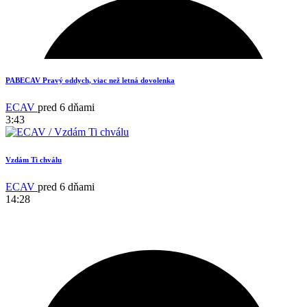
3
PABECAV Pravý oddych, viac než letná dovolenka
ECAV
pred 6 dňami
3:43
Vzdám Ti chválu
ECAV
pred 6 dňami
14:28
11