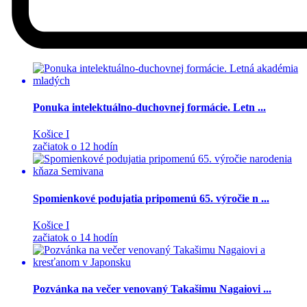
Ponuka intelektuálno-duchovnej formácie. Letn ...
Košice I
začiatok o 12 hodín
Spomienkové podujatia pripomenú 65. výročie n ...
Košice I
začiatok o 14 hodín
Pozvánka na večer venovaný Takašimu Nagaiovi ...