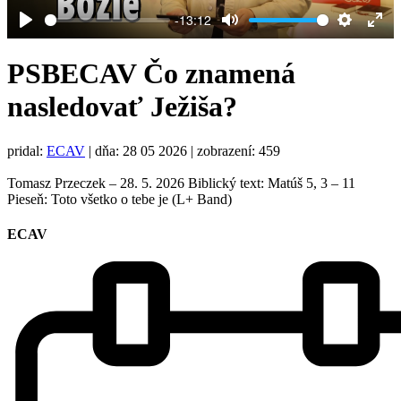
-13:12
Play
Mute
Settings
Ent
full
PSBECAV Čo znamená
nasledovať Ježiša?
pridal:
ECAV
|
dňa: 28 05 2026
| zobrazení: 459
Tomasz Przeczek – 28. 5. 2026 Biblický text: Matúš 5, 3 – 11
Pieseň: Toto všetko o tebe je (L+ Band)
ECAV