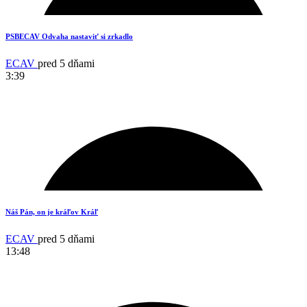
PSBECAV Odvaha nastaviť si zrkadlo
ECAV
pred 5 dňami
3:39
18
Náš Pán, on je kráľov Kráľ
ECAV
pred 5 dňami
13:48