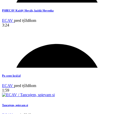
PSBECAV Každý Slovák, každá Slovenka
ECAV
pred týždňom
3:24
17
Po ceste kráčal
ECAV
pred týždňom
1:59
Tancujem, spievam si