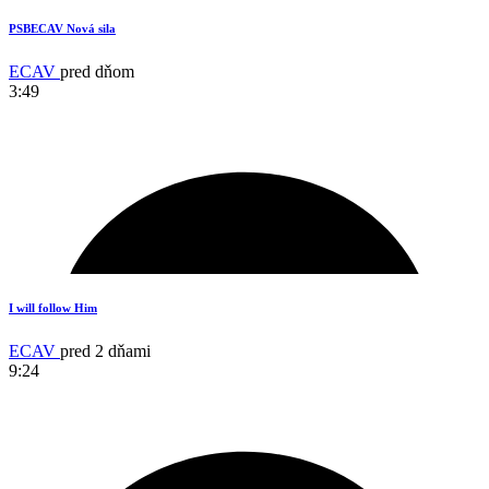
2
PSBECAV Nová sila
ECAV
pred dňom
3:49
17
I will follow Him
ECAV
pred 2 dňami
9:24