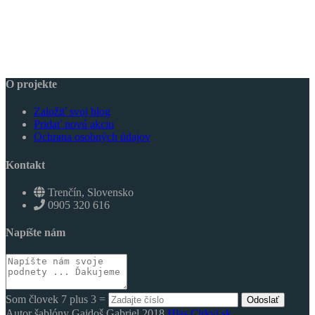
O projekte
Založiť svoj blog
Pridať novú akciu
Ochrana osobných údajov
Kontakt
Trenčín, Slovensko
0905 320 616
Napíšte nám
Som človek 7 plus 3 =
Odoslať
Autor šablóny Gajdoš Gabriel 2018
Hlas Cirkvi.sk