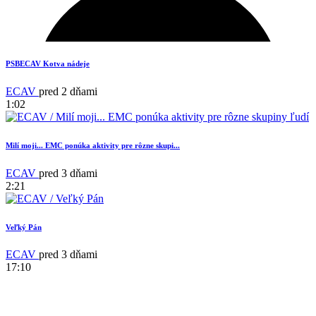
1
PSBECAV Kotva nádeje
ECAV
pred 2 dňami
1:02
Milí moji... EMC ponúka aktivity pre rôzne skupi...
ECAV
pred 3 dňami
2:21
Veľký Pán
18
ECAV
pred 3 dňami
17:10