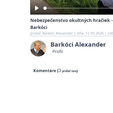
Play
Nebezpečenstvo okultných hračiek -
Barkóci
pridal:
Barkóci Alexander
|
dňa: 12 05 2026
| zob
Barkóci Alexander
Profil
Komentáre
pridať nový