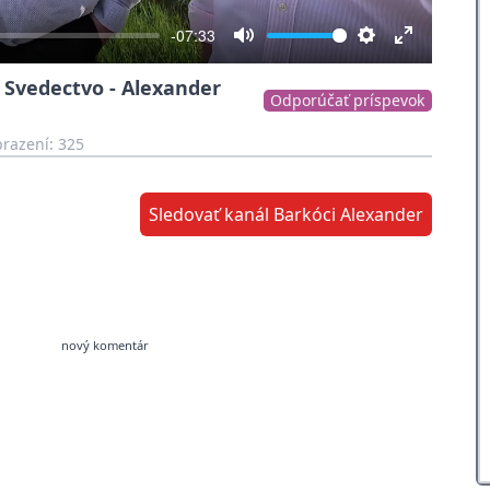
-07:33
Mute
Settings
Enter
 Svedectvo - Alexander
fullscreen
Odporúčať príspevok
razení: 325
Sledovať kanál Barkóci Alexander
nový komentár