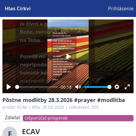
Hlas Cirkvi
Prihlásenie
Play
-00:18
Play
Mute
Settings
Ent
Pôstne modlitby 28.3.2026 #prayer #modlitba
full
pridal:
ECAV
|
dňa: 28 03 2026
| zobrazení: 555
Zdieľať
Odporúčať príspevok
ECAV
E