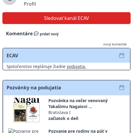
Profil
Sledovať kanál ECAV
Komentáre
pridať nový
nový komentár
ECAV
Spoločenstvo neplánuje žiadne
podujatia.
Pozvánky na podujatia
Pozvánka na večer venovaný
Takašimu Nagaiovi ...
Bratislava I
začiatok o deň
Pozvanie pre rodiny na púť v