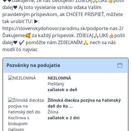
❤️❤️Ďakujeme, že nás sledujete!! ZDIEĽAJ🙏🏼LIKE👍🏼pošli
ďalej❤️ Aj toto vysielanie vzniklo vďaka Vaším
pravidelným príspevkom, ak CHCETE PRISPIEŤ, môžete
tak urobiť TU: ▶:
https://slovenskydohovorzarodinu.sk/podporte-nas-2/
Ďakujeme🥰 za každý príspevok. ZDIEĽAJ🙏🏼LIKE👍🏼pošli
ďalej❤️ ✔️ pomôžte nám ZDIEĽANÍM🙏 nech sa nás
modlí čo najviac
Pozvánky na podujatia
NEZLOMNÁ
Piešťany
začiatok o deň
Žilinská diecéza pozýva na Fatimský
deň do Ko ...
Žilina
začiatok o 2 dni