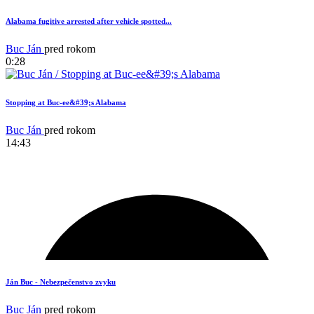
Alabama fugitive arrested after vehicle spotted...
Buc Ján
pred rokom
0:28
Stopping at Buc-ee&#39;s Alabama
Buc Ján
pred rokom
14:43
1
Ján Buc - Nebezpečenstvo zvyku
Buc Ján
pred rokom