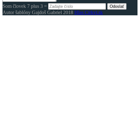
Som človek 7 plus 3 =
Odoslať
Autor šablóny Gajdoš Gabriel 2018
Hlas Cirkvi.sk