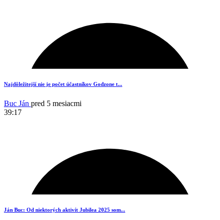
17
Najdôležitejší nie je počet účastníkov Godzone t...
Buc Ján
pred 5 mesiacmi
39:17
2
Ján Buc: Od niektorých aktivít Jubilea 2025 som...