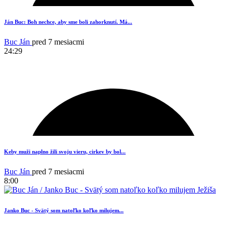
15
Ján Buc: Boh nechce, aby sme boli zahorknutí. Má...
Buc Ján
pred 7 mesiacmi
24:29
1
Keby muži naplno žili svoju vieru, cirkev by bol...
Buc Ján
pred 7 mesiacmi
8:00
Janko Buc - Svätý som natoľko koľko milujem...