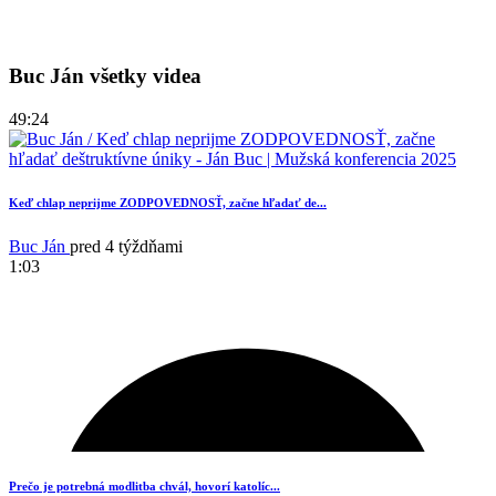
Buc Ján všetky videa
49:24
Keď chlap neprijme ZODPOVEDNOSŤ, začne hľadať de...
Buc Ján
pred 4 týždňami
1:03
Prečo je potrebná modlitba chvál, hovorí katolíc...