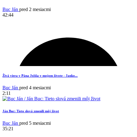
Buc Ján
pred 2 mesiacmi
42:44
1
Živá viera v Pána Ježiša v mojom živote - Janko...
Buc Ján
pred 4 mesiacmi
2:11
Ján Buc: Tieto slová zmenili môj život
Buc Ján
pred 5 mesiacmi
35:21