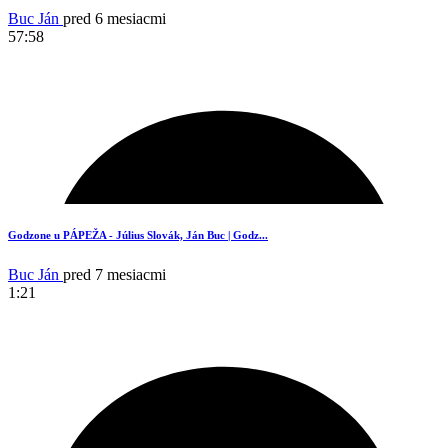
Buc Ján
pred 6 mesiacmi
57:58
1
Godzone u PÁPEŽA - Július Slovák, Ján Buc | Godz...
Buc Ján
pred 7 mesiacmi
1:21