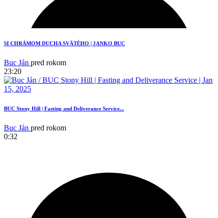
2
SI CHRÁMOM DUCHA SVÄTÉHO | JANKO BUC
Buc Ján
pred rokom
23:20
BUC Stony Hill | Fasting and Deliverance Service...
Buc Ján
pred rokom
0:32
2