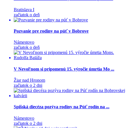
Bratislava I
začiatok o deň
Pozvanie pre rodiny na púť v Bobrove
Námestovo
začiatok o deň
V Nevoľnom si pripomenú 15. výročie úmrtia Mo ...
Žiar nad Hronom
začiatok o 2 dni
Spišská diecéza pozýva rodiny na Púť rodín na ...
Námestovo
začiatok o 2 dni