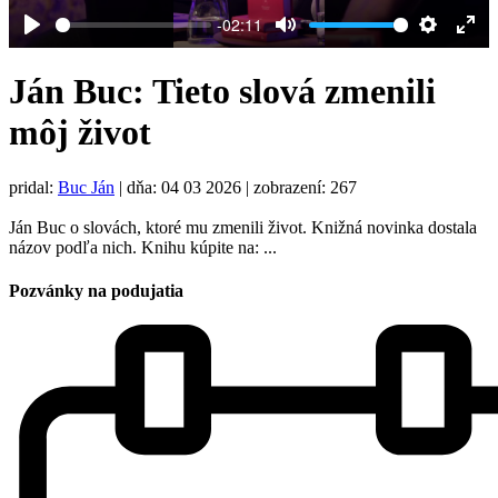
-02:11
Play
Mute
Settings
Ent
full
Ján Buc: Tieto slová zmenili
môj život
pridal:
Buc Ján
|
dňa: 04 03 2026
| zobrazení: 267
Ján Buc o slovách, ktoré mu zmenili život. Knižná novinka dostala
názov podľa nich. Knihu kúpite na: ...
Pozvánky na podujatia