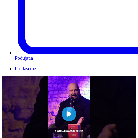
Podujatia
Prihlásenie
Play