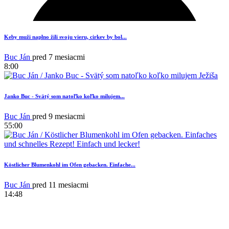
1
Keby muži naplno žili svoju vieru, cirkev by bol...
Buc Ján
pred 7 mesiacmi
8:00
Janko Buc - Svätý som natoľko koľko milujem...
Buc Ján
pred 9 mesiacmi
55:00
Köstlicher Blumenkohl im Ofen gebacken. Einfache...
1
Buc Ján
pred 11 mesiacmi
14:48