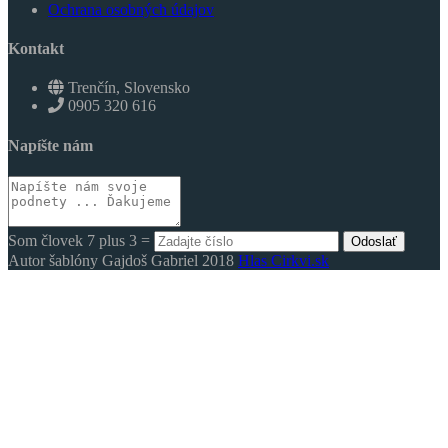
Ochrana osobných údajov
Kontakt
Trenčín, Slovensko
0905 320 616
Napíšte nám
Som človek 7 plus 3 =
Odoslať
Autor šablóny Gajdoš Gabriel 2018
Hlas Cirkvi.sk