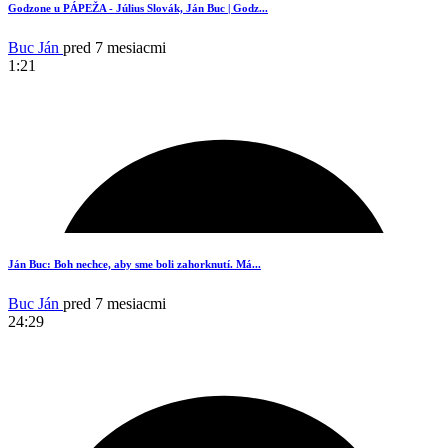
1
Godzone u PÁPEŽA - Július Slovák, Ján Buc | Godz...
Buc Ján
pred 7 mesiacmi
1:21
15
Ján Buc: Boh nechce, aby sme boli zahorknutí. Má...
Buc Ján
pred 7 mesiacmi
24:29