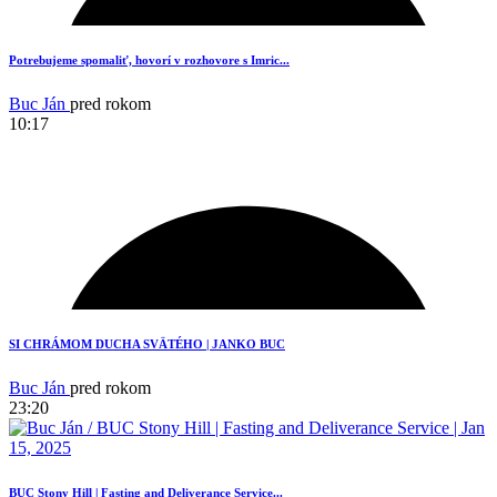
Potrebujeme spomaliť, hovorí v rozhovore s Imric...
Buc Ján
pred rokom
10:17
2
SI CHRÁMOM DUCHA SVÄTÉHO | JANKO BUC
Buc Ján
pred rokom
23:20
BUC Stony Hill | Fasting and Deliverance Service...