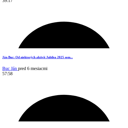
39:17
2
Ján Buc: Od niektorých aktivít Jubilea 2025 som...
Buc Ján
pred 6 mesiacmi
57:58