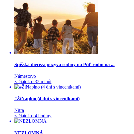
Spišská diecéza pozýva rodiny na Púť rodín na ...
Námestovo
začiatok o 32 minút
#ŽiNaplno (4 dni s vincentkami)
Nitra
začiatok o 4 hodiny
NEZLOMNÁ