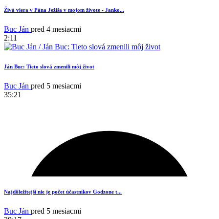
1
Živá viera v Pána Ježiša v mojom živote - Janko...
Buc Ján
pred 4 mesiacmi
2:11
Ján Buc: Tieto slová zmenili môj život
Buc Ján
pred 5 mesiacmi
35:21
17
Najdôležitejší nie je počet účastníkov Godzone t...
Buc Ján
pred 5 mesiacmi