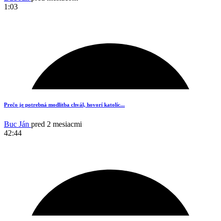
1:03
Prečo je potrebná modlitba chvál, hovorí katolíc...
Buc Ján
pred 2 mesiacmi
42:44