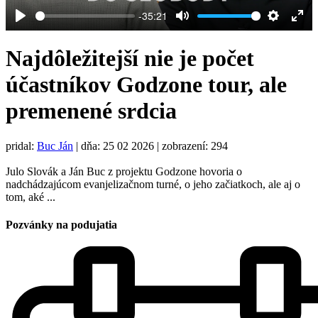
-35:21
Play
Mute
Settings
Ent
full
Najdôležitejší nie je počet
účastníkov Godzone tour, ale
premenené srdcia
pridal:
Buc Ján
|
dňa: 25 02 2026
| zobrazení: 294
Julo Slovák a Ján Buc z projektu Godzone hovoria o
nadchádzajúcom evanjelizačnom turné, o jeho začiatkoch, ale aj o
tom, aké ...
Pozvánky na podujatia