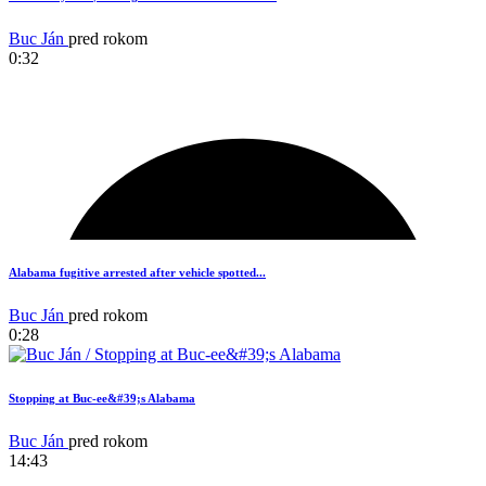
Buc Ján
pred rokom
0:32
2
Alabama fugitive arrested after vehicle spotted...
Buc Ján
pred rokom
0:28
Stopping at Buc-ee&#39;s Alabama
Buc Ján
pred rokom
14:43