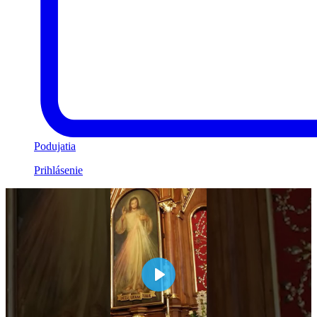
Podujatia
Prihlásenie
Play