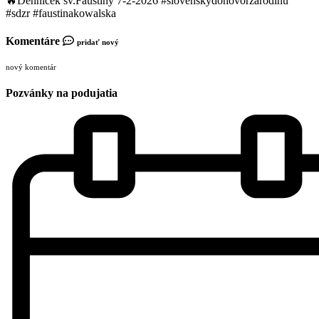
🔥Denníček sv.Faustíny 7-2-2026 #slovenskydohovorzarodinu
#sdzr #faustinakowalska
Komentáre
pridať nový
nový komentár
Pozvánky na podujatia