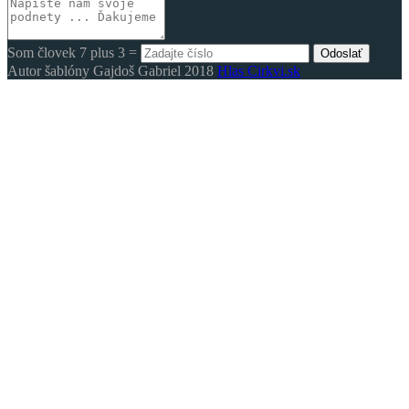
Som človek 7 plus 3 =
Odoslať
Autor šablóny Gajdoš Gabriel 2018
Hlas Cirkvi.sk