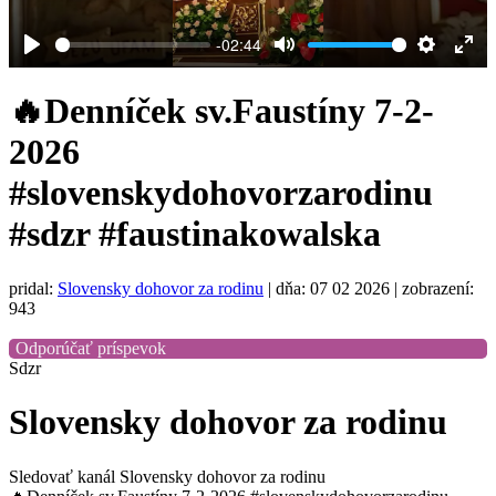
-02:44
Play
Mute
Settings
Ent
full
🔥Denníček sv.Faustíny 7-2-
2026
#slovenskydohovorzarodinu
#sdzr #faustinakowalska
pridal:
Slovensky dohovor za rodinu
|
dňa: 07 02 2026
| zobrazení:
943
Odporúčať príspevok
Sdzr
Slovensky dohovor za rodinu
Sledovať kanál Slovensky dohovor za rodinu