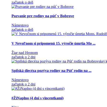
začiatok o deň
Pozvanie pre rodiny na púť v Bobrove
Námestovo
začiatok o deň
V Nevoľnom si pripomenú 15. výročie úmrtia Mo ...
Žiar nad Hronom
začiatok o 2 dni
Spišská diecéza pozýva rodiny na Púť rodín na ...
Námestovo
začiatok o 2 dni
#ŽiNaplno (4 dni s vincentkami)