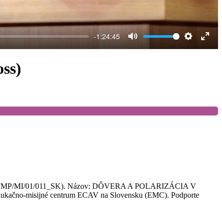
-1:24:45
Mute
Settings
Ente
full
ss)
 (FMP/MI/01/011_SK). Názov: DÔVERA A POLARIZÁCIA V
ukačno-misijné centrum ECAV na Slovensku (EMC). Podporte