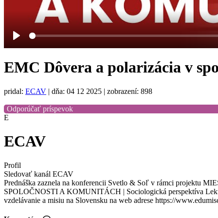
Play
EMC Dôvera a polarizácia v spo
pridal:
ECAV
|
dňa: 04 12 2025
| zobrazení: 898
Odporúčať príspevok
E
ECAV
Profil
Sledovať kanál ECAV
Prednáška zaznela na konferencii Svetlo & Soľ v rámci 
SPOLOČNOSTI A KOMUNITÁCH | Sociologická perspektíva Lektor: 
vzdelávanie a misiu na Slovensku na web adrese https://www.edumis