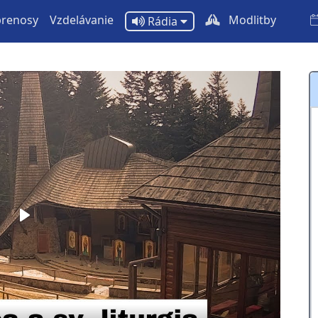
prenosy
Vzdelávanie
Modlitby
Rádia
Play