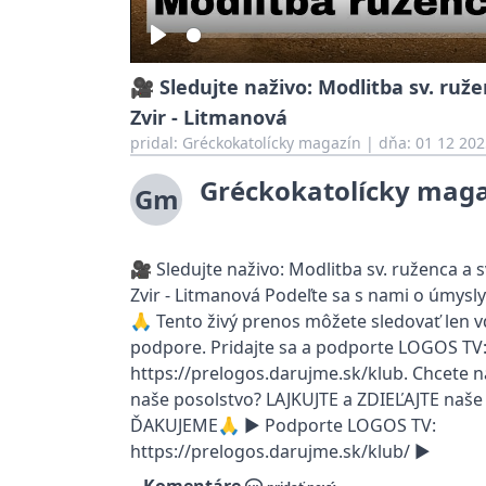
Play
🎥 Sledujte naživo: Modlitba sv. ruže
Zvir - Litmanová
pridal:
Gréckokatolícky magazín
|
dňa: 01 12 202
Gréckokatolícky mag
Gm
🎥 Sledujte naživo: Modlitba sv. ruženca a s
Zvir - Litmanová Podeľte sa s nami o úmysly
🙏 Tento živý prenos môžete sledovať len v
podpore. Pridajte sa a podporte LOGOS TV
https://prelogos.darujme.sk/klub. Chcete 
naše posolstvo? LAJKUJTE a ZDIEĽAJTE naše 
ĎAKUJEME🙏 ► Podporte LOGOS TV:
https://prelogos.darujme.sk/klub/ ►