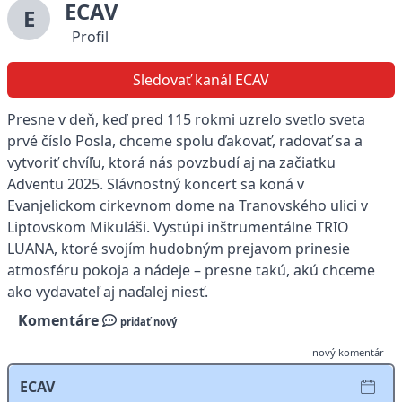
ECAV
E
Profil
Sledovať kanál ECAV
Presne v deň, keď pred 115 rokmi uzrelo svetlo sveta
prvé číslo Posla, chceme spolu ďakovať, radovať sa a
vytvoriť chvíľu, ktorá nás povzbudí aj na začiatku
Adventu 2025. Slávnostný koncert sa koná v
Evanjelickom cirkevnom dome na Tranovského ulici v
Liptovskom Mikuláši. Vystúpi inštrumentálne TRIO
LUANA, ktoré svojím hudobným prejavom prinesie
atmosféru pokoja a nádeje – presne takú, akú chceme
ako vydavateľ aj naďalej niesť.
Komentáre
pridať nový
nový komentár
ECAV