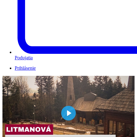
Podujatia
Prihlásenie
Play