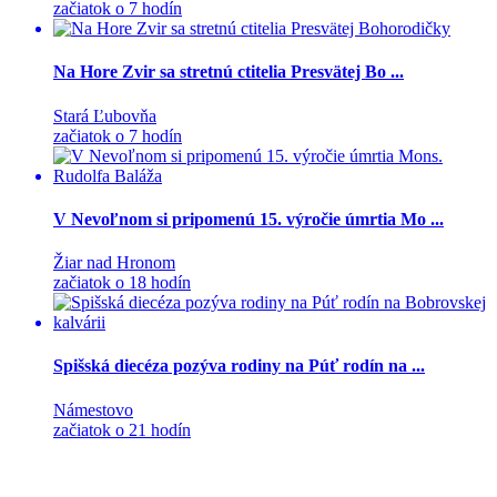
začiatok o 7 hodín
Na Hore Zvir sa stretnú ctitelia Presvätej Bo ...
Stará Ľubovňa
začiatok o 7 hodín
V Nevoľnom si pripomenú 15. výročie úmrtia Mo ...
Žiar nad Hronom
začiatok o 18 hodín
Spišská diecéza pozýva rodiny na Púť rodín na ...
Námestovo
začiatok o 21 hodín