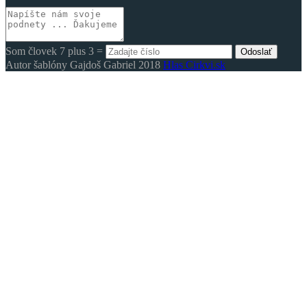
Som človek 7 plus 3 =
Odoslať
Autor šablóny Gajdoš Gabriel 2018
Hlas Cirkvi.sk