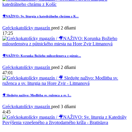
🎥NAŽIVO: Sv. liturgia z katedrálneho chrámu z K...
Gréckokatolícky magazín
pred 2 dňami
17:25
2
🎥NAŽIVO: Korunka Božieho milosrdenstva z pútnic...
Gréckokatolícky magazín
pred 2 dňami
47:01
🎥 Sledujte naživo: Modlitba sv. ruženca a sv. l...
Gréckokatolícky magazín
pred 3 dňami
4:45