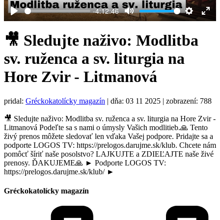
-4:12:46
Play
Mute
Settings
Ent
full
🎥 Sledujte naživo: Modlitba
sv. ruženca a sv. liturgia na
Hore Zvir - Litmanová
pridal:
Gréckokatolícky magazín
|
dňa: 03 11 2025
| zobrazení: 788
🎥 Sledujte naživo: Modlitba sv. ruženca a sv. liturgia na Hore Zvir -
Litmanová Podeľte sa s nami o úmysly Vašich modlitieb.🙏 Tento
živý prenos môžete sledovať len vďaka Vašej podpore. Pridajte sa a
podporte LOGOS TV: https://prelogos.darujme.sk/klub. Chcete nám
pomôcť šíriť naše posolstvo? LAJKUJTE a ZDIEĽAJTE naše živé
prenosy. ĎAKUJEME🙏 ► Podporte LOGOS TV:
https://prelogos.darujme.sk/klub/ ►
Gréckokatolícky magazín