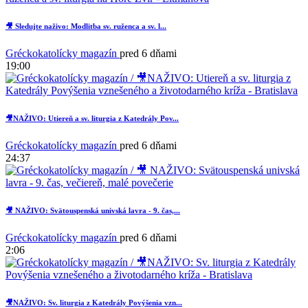
🎥 Sledujte naživo: Modlitba sv. ruženca a sv. l...
Gréckokatolícky magazín
pred 6 dňami
19:00
🎥NAŽIVO: Utiereň a sv. liturgia z Katedrály Pov...
Gréckokatolícky magazín
pred 6 dňami
24:37
🎥 NAŽIVO: Svätouspenská univská lavra - 9. čas,...
Gréckokatolícky magazín
pred 6 dňami
2:06
🎥NAŽIVO: Sv. liturgia z Katedrály Povýšenia vzn...