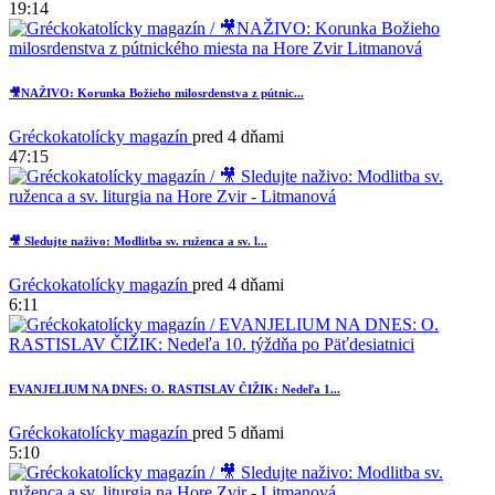
19:14
🎥NAŽIVO: Korunka Božieho milosrdenstva z pútnic...
Gréckokatolícky magazín
pred 4 dňami
47:15
2
🎥 Sledujte naživo: Modlitba sv. ruženca a sv. l...
Gréckokatolícky magazín
pred 4 dňami
6:11
EVANJELIUM NA DNES: O. RASTISLAV ČIŽIK: Nedeľa 1...
Gréckokatolícky magazín
pred 5 dňami
5:10