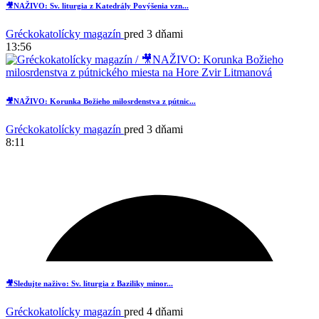
🎥NAŽIVO: Sv. liturgia z Katedrály Povýšenia vzn...
Gréckokatolícky magazín
pred 3 dňami
13:56
🎥NAŽIVO: Korunka Božieho milosrdenstva z pútnic...
Gréckokatolícky magazín
pred 3 dňami
8:11
🎥Sledujte naživo: Sv. liturgia z Baziliky minor...
Gréckokatolícky magazín
pred 4 dňami