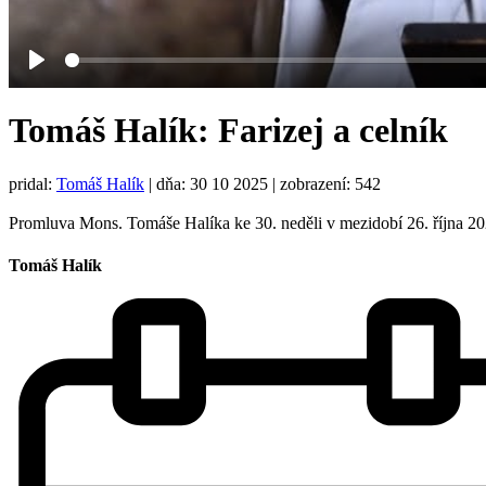
Play
Tomáš Halík: Farizej a celník
pridal:
Tomáš Halík
|
dňa: 30 10 2025
| zobrazení: 542
Promluva Mons. Tomáše Halíka ke 30. neděli v mezidobí 26. října 2025.
Tomáš Halík