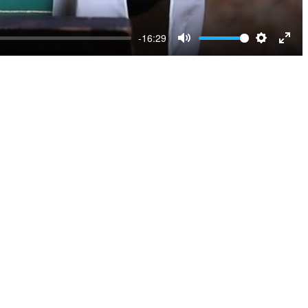
-16:29
Mute
Settings
Ente
full