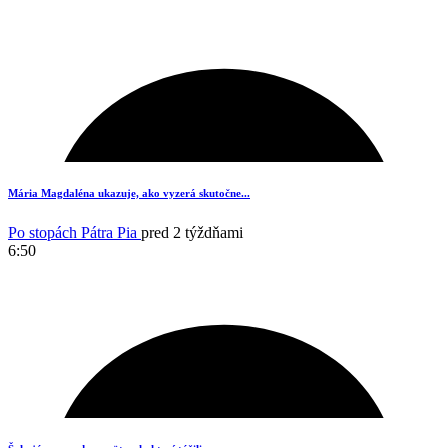
13
Mária Magdaléna ukazuje, ako vyzerá skutočne...
Po stopách Pátra Pia
pred 2 týždňami
6:50