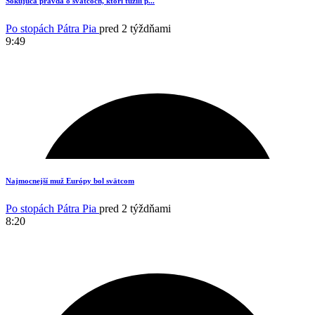
7
Šokujúca pravda o svätcoch, ktorí túžili p...
Po stopách Pátra Pia
pred 2 týždňami
9:49
6
Najmocnejší muž Európy bol svätcom
Po stopách Pátra Pia
pred 2 týždňami
8:20