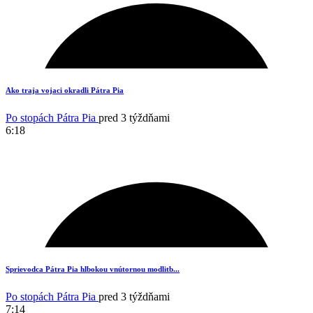
15
Ako traja vojaci okradli Pátra Pia
Po stopách Pátra Pia
pred 3 týždňami
6:18
11
Sprievodca Pátra Pia hlbokou vnútornou modlitb...
Po stopách Pátra Pia
pred 3 týždňami
7:14