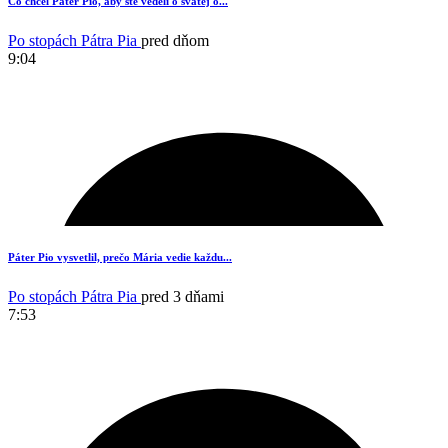
Čo chcel Páter Pio, aby ste vedeli o svätej o...
Po stopách Pátra Pia
pred dňom
9:04
17
Páter Pio vysvetlil, prečo Mária vedie každu...
Po stopách Pátra Pia
pred 3 dňami
7:53