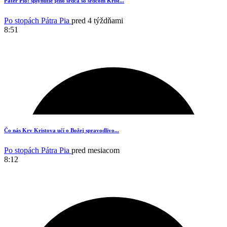
12
Páter Pio: splynutie jeho srdca so srdcom Krist...
Po stopách Pátra Pia
pred 4 týždňami
8:51
8
Čo nás Krv Kristova učí o Božej spravodlivo...
Po stopách Pátra Pia
pred mesiacom
8:12