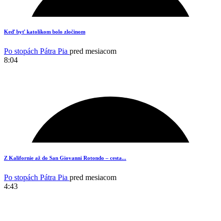
8
Keď byť katolíkom bolo zločinom
Po stopách Pátra Pia
pred mesiacom
8:04
5
Z Kalifornie až do San Giovanni Rotondo – cesta...
Po stopách Pátra Pia
pred mesiacom
4:43