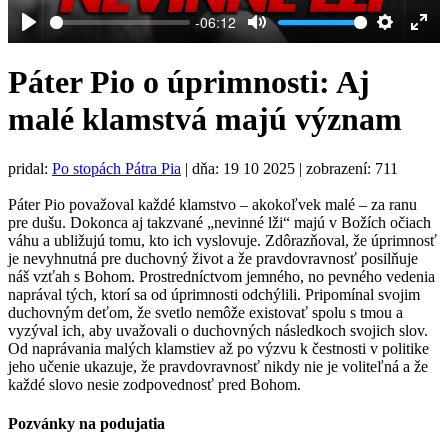
-06:12
Play
Mute
Settings
Ent
full
Páter Pio o úprimnosti: Aj
malé klamstvá majú význam
pridal:
Po stopách Pátra Pia
|
dňa: 19 10 2025
| zobrazení: 711
Páter Pio považoval každé klamstvo – akokoľvek malé – za ranu
pre dušu. Dokonca aj takzvané „nevinné lži“ majú v Božích očiach
váhu a ubližujú tomu, kto ich vyslovuje. Zdôrazňoval, že úprimnosť
je nevyhnutná pre duchovný život a že pravdovravnosť posilňuje
náš vzťah s Bohom. Prostredníctvom jemného, no pevného vedenia
naprával tých, ktorí sa od úprimnosti odchýlili. Pripomínal svojim
duchovným deťom, že svetlo nemôže existovať spolu s tmou a
vyzýval ich, aby uvažovali o duchovných následkoch svojich slov.
Od naprávania malých klamstiev až po výzvu k čestnosti v politike
jeho učenie ukazuje, že pravdovravnosť nikdy nie je voliteľná a že
každé slovo nesie zodpovednosť pred Bohom.
Pozvánky na podujatia