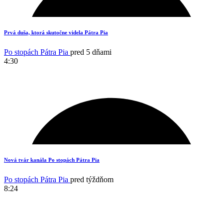
15
Prvá duša, ktorá skutočne videla Pátra Pia
Po stopách Pátra Pia
pred 5 dňami
4:30
8
Nová tvár kanála Po stopách Pátra Pia
Po stopách Pátra Pia
pred týždňom
8:24