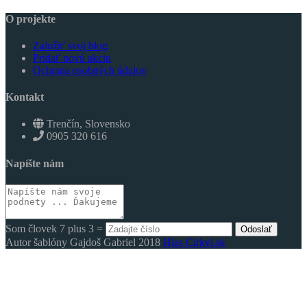
O projekte
Založiť svoj blog
Pridať novú akciu
Ochrana osobných údajov
Kontakt
Trenčín, Slovensko
0905 320 616
Napíšte nám
Som človek 7 plus 3 =
Odoslať
Autor šablóny Gajdoš Gabriel 2018
Hlas Cirkvi.sk