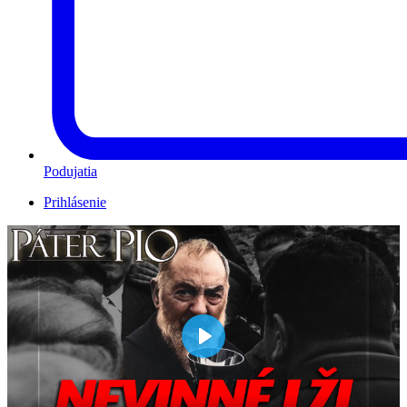
Podujatia
Prihlásenie
Play