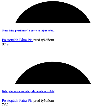
19
Tento kňaz prežil smrť a preto sa jej už neba...
Po stopách Pátra Pia
pred týždňom
8:49
12
Bola pripravená na nebo, ale musela sa vrátiť
Po stopách Pátra Pia
pred týždňom
7:32