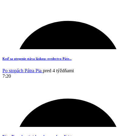
8
Keď sa utrpenie stáva láskou: svedectvo Pátr...
Po stopách Pátra Pia
pred 4 týždňami
7:20