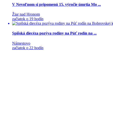
V Nevoľnom si pripomenú 15. výročie úmrtia Mo ...
Žiar nad Hronom
začiatok o 19 hodín
Spišská diecéza pozýva rodiny na Púť rodín na ...
Námestovo
začiatok o 22 hodín