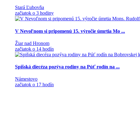
Stará Ľubovňa
začiatok o 3 hodiny
V Nevoľnom si pripomenú 15. výročie úmrtia Mo ...
Žiar nad Hronom
začiatok o 14 hodín
Spišská diecéza pozýva rodiny na Púť rodín na ...
Námestovo
začiatok o 17 hodín