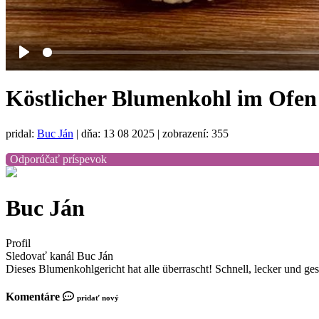
Play
Köstlicher Blumenkohl im Ofen 
pridal:
Buc Ján
|
dňa: 13 08 2025
| zobrazení: 355
Odporúčať príspevok
Buc Ján
Profil
Sledovať kanál Buc Ján
Dieses Blumenkohlgericht hat alle überrascht! Schnell, lecker und g
Komentáre
pridať nový