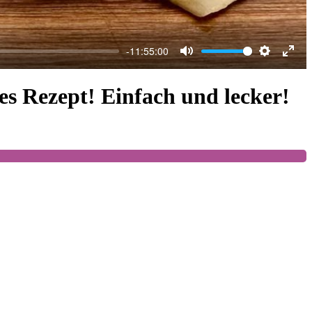
-11:55:00
Mute
Settings
Ente
full
es Rezept! Einfach und lecker!